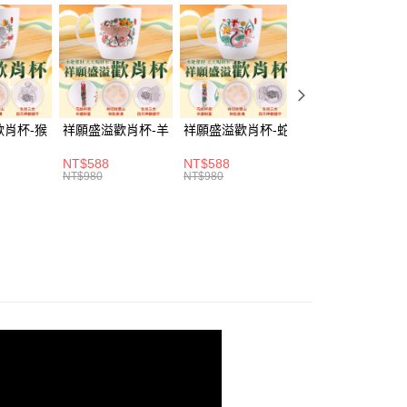
證手機門號後，選擇欲分期的期數、繳款截止日，確認付款後即
。
准額度、可分期數及費用金額請依後續交易確認頁面所載為準。
立30分鐘內，如未前往確認交易或遇審核未通過，訂單將自動取
「轉專審核」未通過狀況，表示未達大哥付你分期系統評分，恕
評估內容。
取貨(訂單門檻$4000以下)
式說明】
20，滿NT$1,500(含以上)免運費
項不併入電信帳單，「大哥付你分期」於每月結算日後寄送繳費提
歡肖杯-猴
祥願盛溢歡肖杯-羊
祥願盛溢歡肖杯-蛇
祥願盛溢歡肖杯-
訊連結打開帳單後，可選擇「超商條碼／台灣大直營門市／銀行轉
富取貨(訂單門檻$4000以下)
NT$588
NT$588
NT$588
NT$980
NT$980
NT$980
付／iPASS MONEY」等通路繳費。
20，滿NT$1,500(含以上)免運費
項】
1取貨(訂單門檻$4000以下)
係由「台灣大哥大股份有限公司」（以下簡稱本公司）所提供，讓
易時，得透過本服務購買商品或服務，並由商店將買賣／分期付
20，滿NT$1,500(含以上)免運費
金債權讓與本公司後，依約使用本公司帳單繳交帳款。
意付款使用「大哥付你分期」之契約關係目的，商店將以您的個人
含姓名、電話或地址）提供予台灣大哥大進項蒐集、處理及利
20，滿NT$1,500(含以上)免運費
公司與您本人進行分期帳單所需資料之確認、核對及更正。
戶服務條款，請詳閱以下連結：
https://oppay.tw/userRule
20，滿NT$1,800(含以上)免運費