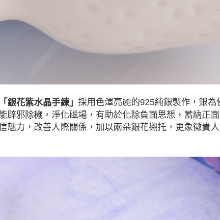
採用色澤亮麗的925純銀製作，銀
「銀花紫水晶手鍊」
能辟邪除穢，淨化磁場，有助於化除負面思想，蓄納正面
信魅力，改善人際關係，加以兩朵銀花襯托，更象徵貴人