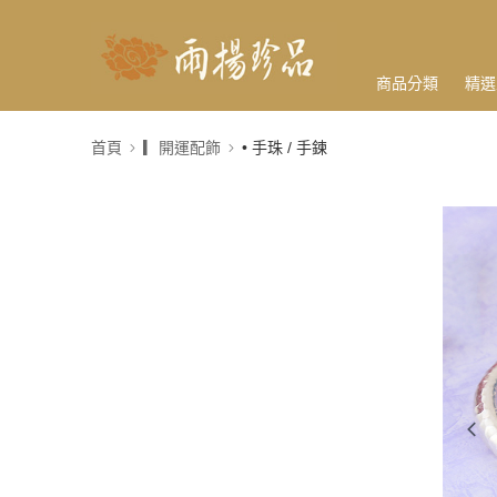
商品分類
精選
首頁
▎開運配飾
• 手珠 / 手鍊