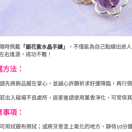
時佩戴
，不僅能為自己點綴出迷人
「銀花紫水晶手鍊」
左右逢源，成功不難！
運方法：
 請先將飾品握在掌心，並誠心許願祈求好運降臨，再行
 若出入磁場不良處所，返家後請使用薰香淨化，可常保
意事項：
 可用拭銀布擦拭；或將牙膏塗上氧化的地方，靜待10分