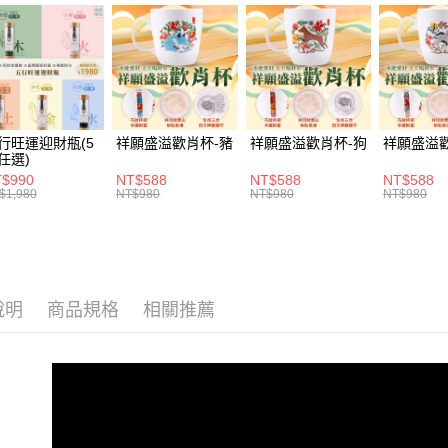
全站商品
貨到付款
流程，驗
完成交易
3.實際核
4.訂單成
運送方式
消。如遇
無法說明
付款後全家
【繳款方
每筆NT$1
1.分期款
行旺運迎財瓶(5
祥願盛溢歡肖杯-豬
祥願盛溢歡肖杯-狗
祥願盛溢
任選)
醒簡訊。
2.透過簡
付款後萊爾
$990
NT$588
NT$588
NT$588
$1,980
NT$980
NT$980
NT$980
帳／街口支
每筆NT$1
【注意事
付款後7-1
1.本服務
用戶於交
每筆NT$1
款買賣價
2.基於同
說明
商品規格
相關推薦
宅配
資料（包
每筆NT$1
用，由本
3.完整用
貨到付款
每筆NT$1