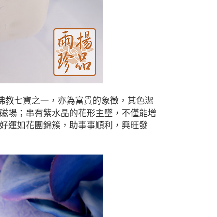
為佛教七寶之一，亦為富貴的象徵，其色潔
磁場；串有紫水晶的花形主墜，不僅能增
好運如花團錦簇，助事事順利，興旺發