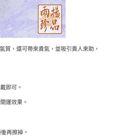
氣質，還可帶來貴氣，並吸引貴人來助，
佩戴即可。
其開運效果。
鍾後再擦掉。