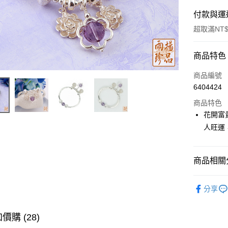
付款與運
超取滿NT$
付款方式
商品特色
信用卡一
商品編號
6404424
LINE Pay
商品特色
Apple Pay
花開富
人旺運
街口支付
悠遊付
商品相關分
全支付
▎開運配
大哥付你
分享
🎯依需求
相關說明
【大哥付
桂滿中元，
價購 (28)
ATM付款
1.本服務
2.付款方