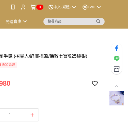
0
中文 (繁體)
TWD
開運寶庫
手鍊 (招貴人/辟邪擋煞/佛教七寶/925純銀)
1,500免運
980