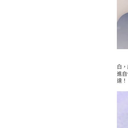
白，
進自
達！