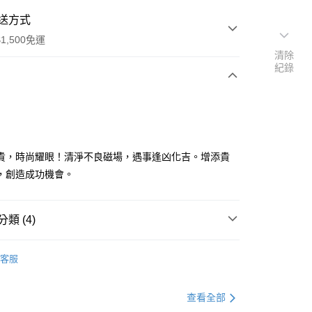
送方式
1,500免運
清除
紀錄
次付款
貴，時尚耀眼！清淨不良磁場，遇事逢凶化吉。增添貴
，創造成功機會。
類 (4)
飾
• 手珠 / 手鍊
分期
客服
選好運
🤝 引貴人
你分期使用說明】
圓滿豐收💰
查看全部
由台灣大哥大提供，台灣大哥大用戶可立即使用無須另外申請。
式選擇「大哥付你分期」，訂單成立後會自動跳轉到大哥付的交易