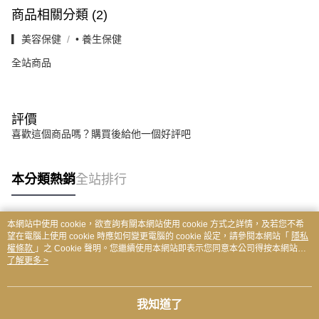
商品相關分類 (2)
▎美容保健
• 養生保健
全站商品
評價
喜歡這個商品嗎？購買後給他一個好評吧
本分類熱銷
全站排行
本網站中使用 cookie，欲查詢有關本網站使用 cookie 方式之詳情，及若您不希
熱門標籤
望在電腦上使用 cookie 時應如何變更電腦的 cookie 設定，請參閱本網站「
隱私
權條款
」之 Cookie 聲明。您繼續使用本網站即表示您同意本公司得按本網站使
用條款之 Cookie 聲明使用 cookie。
了解更多 >
我知道了