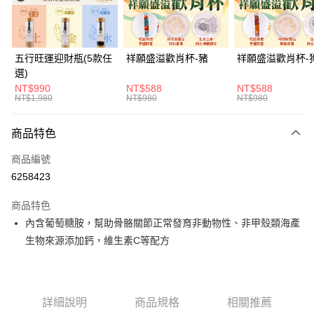
悠遊付
Google Pay
五行旺運迎財瓶(5款任
祥願盛溢歡肖杯-豬
祥願盛溢歡肖杯-
選)
全支付
NT$990
NT$588
NT$588
NT$1,980
NT$980
NT$980
大哥付你分期
相關說明
商品特色
【大哥付你分期使用說明】
ATM付款
1.本服務由台灣大哥大提供，台灣大哥大用戶可立即使用無須另外申請。
商品編號
2.付款方式選擇「大哥付你分期」，訂單成立後會自動跳轉到大哥付的交易
貨到付款
流程，驗證手機門號後，選擇欲分期的期數、繳款截止日，確認付款後即完
6258423
成交易。
3.實際核准額度、可分期數及費用金額請依後續交易確認頁面所載為準。
商品特色
運送方式
4.訂單成立30分鐘內，如未前往確認交易或遇審核未通過，訂單將自動取
內含葡萄糖胺，幫助骨骼關節正常發育非動物性、非甲殼類海產
消。如遇「轉專審核」未通過狀況，表示未達大哥付你分期系統評分，恕無
付款後全家取貨(訂單門檻$4000以下)
法說明評估內容。
生物來源添加鈣，維生素C等配方
每筆NT$120，滿NT$1,500(含以上)免運費
【繳款方式說明】
1.分期款項不併入電信帳單，「大哥付你分期」於每月結算日後寄送繳費提
付款後萊爾富取貨(訂單門檻$4000以下)
醒簡訊。
2.透過簡訊連結打開帳單後，可選擇「超商條碼／台灣大直營門市／銀行轉
每筆NT$120，滿NT$1,500(含以上)免運費
帳／街口支付／iPASS MONEY」等通路繳費。
詳細說明
商品規格
相關推薦