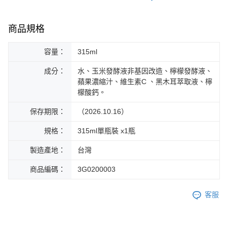
商品規格
容量：
315ml
成分：
水、玉米發酵液非基因改造、檸檬發酵液、
蘋果濃縮汁、維生素C 、黑木耳萃取液、檸
檬酸鈣。
保存期限：
（2026.10.16）
規格：
315ml單瓶裝 x1瓶
製造產地：
台灣
商品編碼：
3G0200003
客服