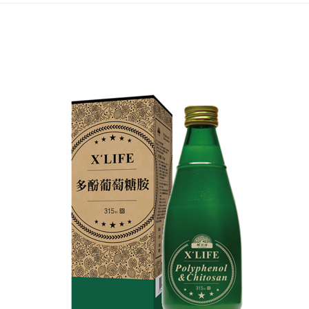
付款後7-11取貨(訂單門檻$4000以下)
【注意事項】
每筆NT$120，滿NT$1,500(含以上)免運費
1.本服務係由「台灣大哥大股份有限公司」（以下簡稱本公司）所提供，讓
用戶於交易時，得透過本服務購買商品或服務，並由商店將買賣／分期付款
買賣價金債權讓與本公司後，依約使用本公司帳單繳交帳款。
宅配
2.基於同意付款使用「大哥付你分期」之契約關係目的，商店將以您的個人
每筆NT$120，滿NT$1,500(含以上)免運費
資料（包含姓名、電話或地址）提供予台灣大哥大進項蒐集、處理及利用，
由本公司與您本人進行分期帳單所需資料之確認、核對及更正。
貨到付款
3.完整用戶服務條款，請詳閱以下連結：
https://oppay.tw/userRule
每筆NT$120，滿NT$1,800(含以上)免運費