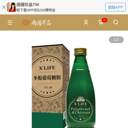
雨揚珍品TW
開啟APP
首下載APP送$200購物金
0
1
/
2