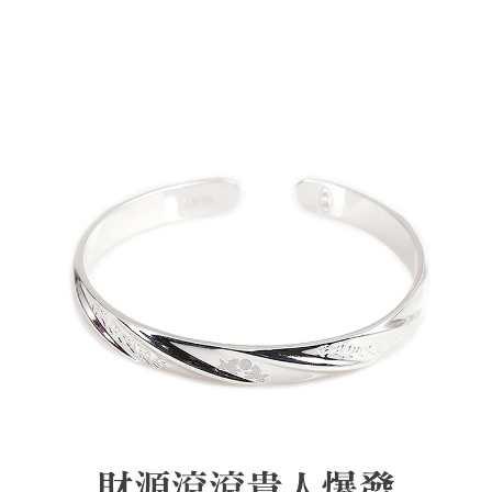
每筆NT$120，滿NT$1,500(含以上)免運費
1.本服務係由「台灣大哥大股份有限公司」（以下簡稱本公司）所提供，讓
用戶於交易時，得透過本服務購買商品或服務，並由商店將買賣／分期付款
買賣價金債權讓與本公司後，依約使用本公司帳單繳交帳款。
宅配
2.基於同意付款使用「大哥付你分期」之契約關係目的，商店將以您的個人
每筆NT$120，滿NT$1,500(含以上)免運費
資料（包含姓名、電話或地址）提供予台灣大哥大進項蒐集、處理及利用，
由本公司與您本人進行分期帳單所需資料之確認、核對及更正。
貨到付款
3.完整用戶服務條款，請詳閱以下連結：
https://oppay.tw/userRule
每筆NT$120，滿NT$1,800(含以上)免運費