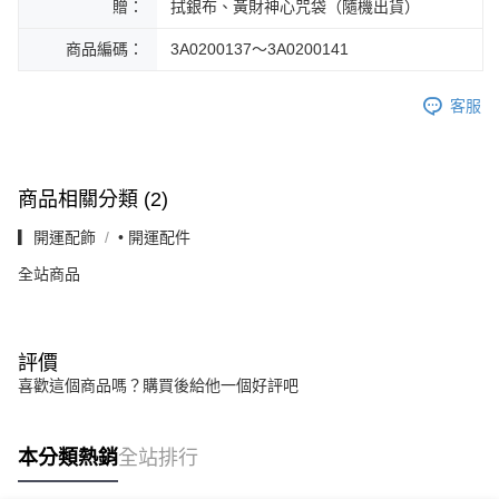
贈：
拭銀布、黃財神心咒袋（隨機出貨）
商品編碼：
3A0200137～3A0200141
客服
商品相關分類 (2)
▎開運配飾
• 開運配件
全站商品
評價
喜歡這個商品嗎？購買後給他一個好評吧
本分類熱銷
全站排行