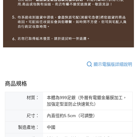
顯示電腦版詳細說明
商品規格
材質：
本體為999足銀（外層有電鍍金屬膜加工，
加強定型並防止快速氧化）
尺寸：
內直徑約5.5cm（可調整）
製造產地：
中國