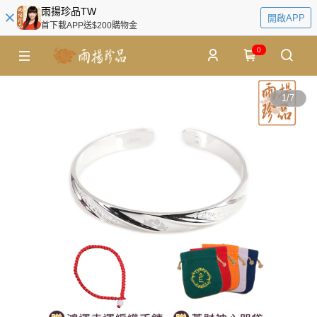
雨揚珍品TW
開啟APP
首下載APP送$200購物金
0
1
/
7