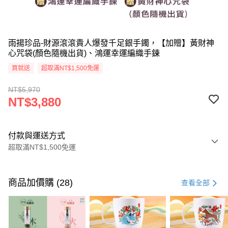
雨揚珍品-財源滾滾貴人爆發千足銀手鐲，【加贈】黃財神
心咒袋(顏色隨機出貨)、鴻運幸運編織手鍊
買就送
超取滿NT$1,500免運
NT$5,970
NT$3,880
付款與運送方式
超取滿NT$1,500免運
付款方式
信用卡一次付款
商品加價購 (28)
查看全部
LINE Pay
Apple Pay