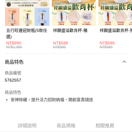
街口支付
悠遊付
全支付
五行旺運迎財瓶(5款任
祥願盛溢歡肖杯-豬
祥願盛溢歡肖杯-
選)
大哥付你分期
NT$990
NT$588
NT$588
相關說明
NT$1,980
NT$980
NT$980
【大哥付你分期使用說明】
ATM付款
1.本服務由台灣大哥大提供，台灣大哥大用戶可立即使用無須另外申請。
商品特色
2.付款方式選擇「大哥付你分期」，訂單成立後會自動跳轉到大哥付的交易
貨到付款
流程，驗證手機門號後，選擇欲分期的期數、繳款截止日，確認付款後即完
商品編號
成交易。
3.實際核准額度、可分期數及費用金額請依後續交易確認頁面所載為準。
5762557
運送方式
4.訂單成立30分鐘內，如未前往確認交易或遇審核未通過，訂單將自動取
消。如遇「轉專審核」未通過狀況，表示未達大哥付你分期系統評分，恕無
付款後全家取貨(訂單門檻$4000以下)
商品特色
法說明評估內容。
安神除穢，提升活力招財納福，開創富貴錢途
每筆NT$120，滿NT$1,500(含以上)免運費
【繳款方式說明】
1.分期款項不併入電信帳單，「大哥付你分期」於每月結算日後寄送繳費提
付款後萊爾富取貨(訂單門檻$4000以下)
醒簡訊。
2.透過簡訊連結打開帳單後，可選擇「超商條碼／台灣大直營門市／銀行轉
每筆NT$120，滿NT$1,500(含以上)免運費
帳／街口支付／iPASS MONEY」等通路繳費。
詳細說明
商品規格
相關推薦
付款後7-11取貨(訂單門檻$4000以下)
【注意事項】