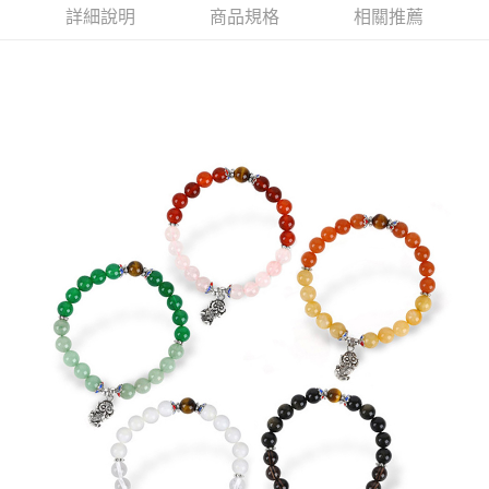
付款後萊爾富取貨(訂單門檻$4000以下)
醒簡訊。
詳細說明
商品規格
相關推薦
2.透過簡訊連結打開帳單後，可選擇「超商條碼／台灣大直營門市／銀行轉
每筆NT$120，滿NT$1,500(含以上)免運費
帳／街口支付／iPASS MONEY」等通路繳費。
付款後7-11取貨(訂單門檻$4000以下)
【注意事項】
每筆NT$120，滿NT$1,500(含以上)免運費
1.本服務係由「台灣大哥大股份有限公司」（以下簡稱本公司）所提供，讓
用戶於交易時，得透過本服務購買商品或服務，並由商店將買賣／分期付款
買賣價金債權讓與本公司後，依約使用本公司帳單繳交帳款。
宅配
2.基於同意付款使用「大哥付你分期」之契約關係目的，商店將以您的個人
每筆NT$120，滿NT$1,500(含以上)免運費
資料（包含姓名、電話或地址）提供予台灣大哥大進項蒐集、處理及利用，
由本公司與您本人進行分期帳單所需資料之確認、核對及更正。
貨到付款
3.完整用戶服務條款，請詳閱以下連結：
https://oppay.tw/userRule
每筆NT$120，滿NT$1,800(含以上)免運費