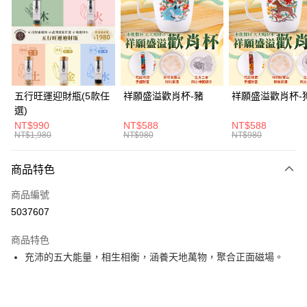
Apple Pay
街口支付
悠遊付
Google Pay
五行旺運迎財瓶(5款任
祥願盛溢歡肖杯-豬
祥願盛溢歡肖杯-
選)
全支付
NT$990
NT$588
NT$588
NT$1,980
NT$980
NT$980
大哥付你分期
相關說明
商品特色
【大哥付你分期使用說明】
ATM付款
1.本服務由台灣大哥大提供，台灣大哥大用戶可立即使用無須另外申請。
商品編號
2.付款方式選擇「大哥付你分期」，訂單成立後會自動跳轉到大哥付的交易
貨到付款
流程，驗證手機門號後，選擇欲分期的期數、繳款截止日，確認付款後即完
5037607
成交易。
3.實際核准額度、可分期數及費用金額請依後續交易確認頁面所載為準。
商品特色
運送方式
4.訂單成立30分鐘內，如未前往確認交易或遇審核未通過，訂單將自動取
充沛的五大能量，相生相衡，涵養天地萬物，聚合正面磁場。
消。如遇「轉專審核」未通過狀況，表示未達大哥付你分期系統評分，恕無
付款後全家取貨(訂單門檻$4000以下)
法說明評估內容。
每筆NT$120，滿NT$1,500(含以上)免運費
【繳款方式說明】
1.分期款項不併入電信帳單，「大哥付你分期」於每月結算日後寄送繳費提