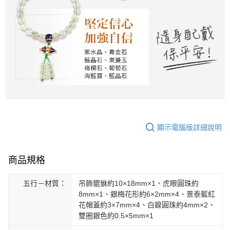
顯示電腦版詳細說明
商品規格
五行－材質：
吊飾貔貅約10×18mm×1、虎眼圓珠約
8mm×1、銀梅花形約6×2mm×4、景泰藍紅
花帽蓋約3×7mm×4、白鎳圓珠約4mm×2、
雙圈銀色約0.5×5mm×1