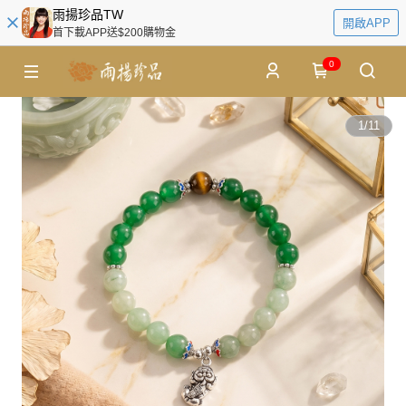
雨揚珍品TW
開啟APP
首下載APP送$200購物金
0
1
/
11