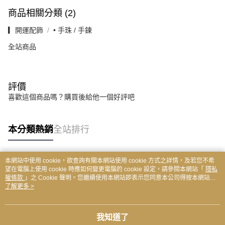
商品相關分類 (2)
▎開運配飾
• 手珠 / 手鍊
全站商品
評價
喜歡這個商品嗎？購買後給他一個好評吧
本分類熱銷
全站排行
本網站中使用 cookie，欲查詢有關本網站使用 cookie 方式之詳情，及若您不希
熱門標籤
望在電腦上使用 cookie 時應如何變更電腦的 cookie 設定，請參閱本網站「
隱私
權條款
」之 Cookie 聲明。您繼續使用本網站即表示您同意本公司得按本網站使
用條款之 Cookie 聲明使用 cookie。
了解更多 >
我知道了