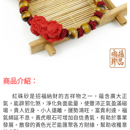
商品介紹：
紅硃砂是招福納財的吉祥物之一，蘊含廣大正
氣，能辟邪化煞，淨化負面能量，使豐沛正氣盈滿磁
場，貴人近身、小人遠離，運勢鴻旺，富貴利達，福
氣綿延不息。黃虎眼石可增加自信勇氣，有助於事業
發展，散發的黃色光芒能匯聚各方財緣，幫助收穫意