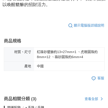
以喚醒貔貅的招財活力。
顯示電腦版詳細說明
商品規格
材質、尺寸
紅硃砂貔貅約13×27mm×1 、虎眼圓珠約
8mm×12 、硃砂圓珠約6mm×4
產地
中國
客服
商品相關分類 (3)
查看全部
▎開運配飾
• 手珠 / 手鍊