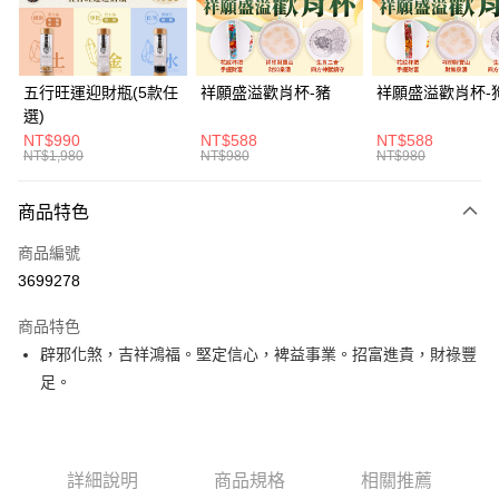
悠遊付
全支付
五行旺運迎財瓶(5款任
祥願盛溢歡肖杯-豬
祥願盛溢歡肖杯-
選)
大哥付你分期
NT$990
NT$588
NT$588
相關說明
NT$1,980
NT$980
NT$980
【大哥付你分期使用說明】
ATM付款
1.本服務由台灣大哥大提供，台灣大哥大用戶可立即使用無須另外申請。
商品特色
2.付款方式選擇「大哥付你分期」，訂單成立後會自動跳轉到大哥付的交易
流程，驗證手機門號後，選擇欲分期的期數、繳款截止日，確認付款後即完
運送方式
商品編號
成交易。
3.實際核准額度、可分期數及費用金額請依後續交易確認頁面所載為準。
3699278
付款後全家取貨(訂單門檻$4000以下)
4.訂單成立30分鐘內，如未前往確認交易或遇審核未通過，訂單將自動取
每筆NT$120，滿NT$1,500(含以上)免運費
消。如遇「轉專審核」未通過狀況，表示未達大哥付你分期系統評分，恕無
商品特色
法說明評估內容。
辟邪化煞，吉祥鴻福。堅定信心，裨益事業。招富進貴，財祿豐
付款後萊爾富取貨(訂單門檻$4000以下)
【繳款方式說明】
1.分期款項不併入電信帳單，「大哥付你分期」於每月結算日後寄送繳費提
足。
每筆NT$120，滿NT$1,500(含以上)免運費
醒簡訊。
2.透過簡訊連結打開帳單後，可選擇「超商條碼／台灣大直營門市／銀行轉
付款後7-11取貨(訂單門檻$4000以下)
帳／街口支付／iPASS MONEY」等通路繳費。
每筆NT$120，滿NT$1,500(含以上)免運費
【注意事項】
詳細說明
商品規格
相關推薦
宅配
1.本服務係由「台灣大哥大股份有限公司」（以下簡稱本公司）所提供，讓