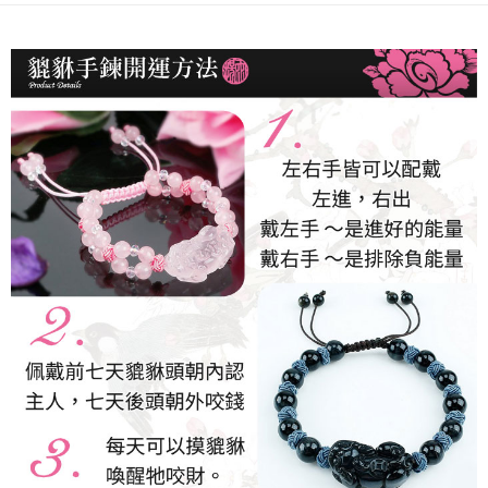
用戶於交易時，得透過本服務購買商品或服務，並由商店將買賣／分期付款
每筆NT$120，滿NT$1,500(含以上)免運費
買賣價金債權讓與本公司後，依約使用本公司帳單繳交帳款。
2.基於同意付款使用「大哥付你分期」之契約關係目的，商店將以您的個人
資料（包含姓名、電話或地址）提供予台灣大哥大進項蒐集、處理及利用，
由本公司與您本人進行分期帳單所需資料之確認、核對及更正。
3.完整用戶服務條款，請詳閱以下連結：
https://oppay.tw/userRule