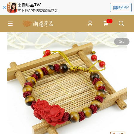
雨揚珍品TW
開啟APP
首下載APP送$200購物金
0
1
/
3