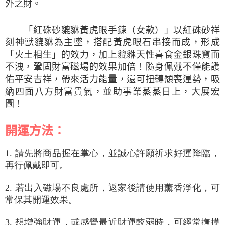
外之財。
「紅硃砂貔貅黃虎眼手鍊（女款）」以紅硃砂祥
刻神獸貔貅為主墜，搭配黃虎眼石串接而成，形成
「火土相生」的效力，加上貔貅天性喜食金銀珠寶而
不洩，鞏固財富磁場的效果加倍！隨身佩戴不僅能護
佑平安吉祥，帶來活力能量，還可扭轉頹喪運勢
，
吸
納四面八方財富貴氣，並助事業蒸蒸日上，大展宏
圖！
開運方法：
1. 請先將商品握在掌心，並誠心許願祈求好運降臨，
再行佩戴即可。
2. 若出入磁場不良處所，返家後請使用薰香淨化，可
常保其開運效果。
3. 想增強財運，或感覺最近財運較弱時，可經常撫摸