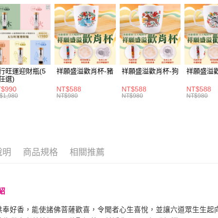
ATM付款
1.本服務
2.付款方
流程，驗
完成交易
運送方式
3.實際核
4.訂單成
付款後全家
消。如遇
每筆NT$1
無法說明
行旺運迎財瓶(5
祥願盛溢歡肖杯-豬
祥願盛溢歡肖杯-狗
祥願盛溢
【繳款方
任選)
付款後萊爾
1.分期款
$990
NT$588
NT$588
NT$588
醒簡訊。
每筆NT$1
$1,980
NT$980
NT$980
NT$980
2.透過簡
帳／街口支
付款後7-1
【注意事
每筆NT$1
1.本服務
用戶於交
宅配
說明
商品規格
相關推薦
款買賣價
每筆NT$1
2.基於同
資料（包
用，由本
3.完整用
紹
供奉好香，能使諸佛菩薩歡喜，令聞者心生喜悅，並讓六道眾生生起