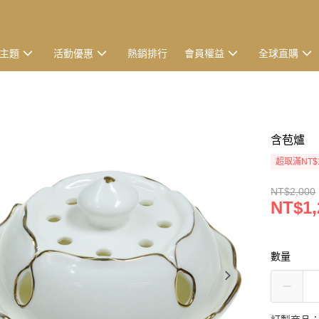
主題
活動優惠
熱銷排行
會員權益
全球直購
含苞爐
超取滿NT$
NT$2,000
NT$1,
數量