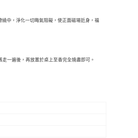
繚繞中，淨化一切晦氣阻礙，使正面磁場近身，福
落走一遍後，再放置於桌上至香完全燒盡即可。