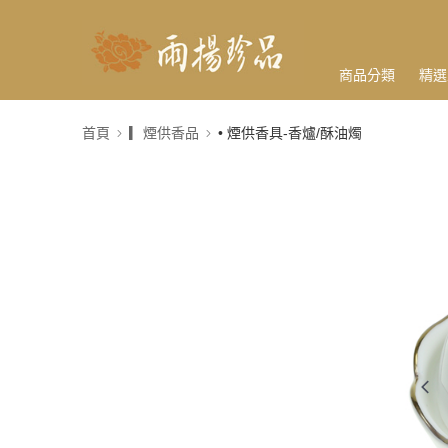
商品分類
精選
首頁
▎煙供香品
• 煙供香具-香爐/酥油燭