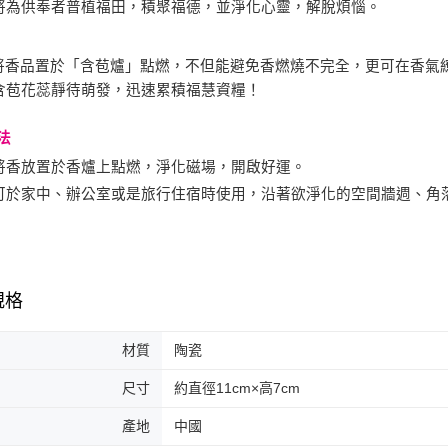
將為供奉者普植福田，積聚福德，並淨化心靈，解脫煩惱。
將香品置於「含苞爐」點燃，不但能避免香燃燒不完全，更可在香氣
含苞花蕊靜待萌發，迅速累積福慧資糧！
法
將香放置於香爐上點燃，淨化磁場，開啟好運。
可於家中、辦公室或是旅行住宿時使用，沿著欲淨化的空間牆週、角
規格
材質
陶瓷
尺寸
約直徑11cm×高7cm
產地
中國