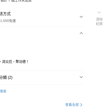
預計 7 個工作天出貨
送方式
清除
1,500免運
紀錄
次付款
，消災厄，聚功德！
類 (2)
品
• 煙供香具-香爐/酥油燭
客服
分期
查看全部
你分期使用說明】