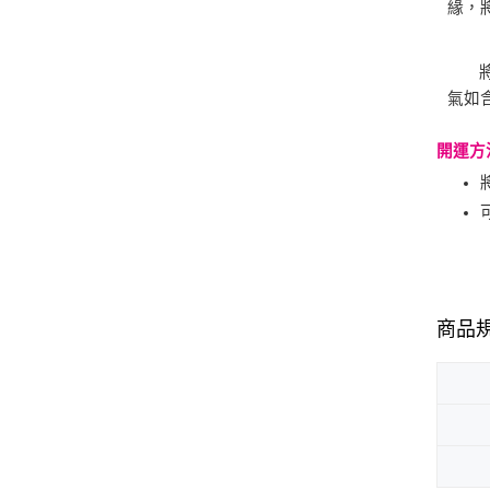
緣，
氣如
開運方
商品