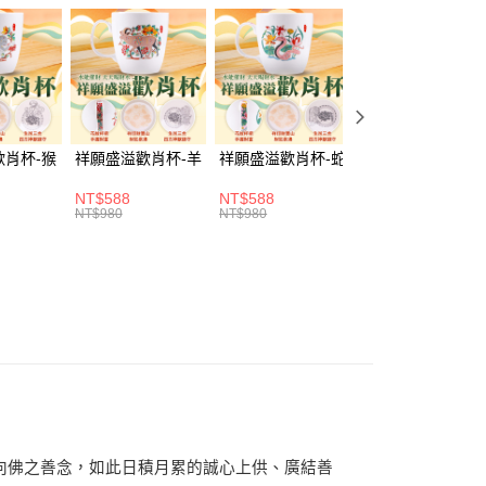
由台灣大哥大提供，台灣大哥大用戶可立即使用無須另外申請。
式選擇「大哥付你分期」，訂單成立後會自動跳轉到大哥付的交易
證手機門號後，選擇欲分期的期數、繳款截止日，確認付款後即
。
准額度、可分期數及費用金額請依後續交易確認頁面所載為準。
立30分鐘內，如未前往確認交易或遇審核未通過，訂單將自動取
取貨(訂單門檻$4000以下)
「轉專審核」未通過狀況，表示未達大哥付你分期系統評分，恕
20，滿NT$1,500(含以上)免運費
評估內容。
歡肖杯-猴
祥願盛溢歡肖杯-羊
祥願盛溢歡肖杯-蛇
祥願盛溢歡肖杯-
式說明】
富取貨(訂單門檻$4000以下)
項不併入電信帳單，「大哥付你分期」於每月結算日後寄送繳費提
NT$588
NT$588
NT$588
20，滿NT$1,500(含以上)免運費
NT$980
NT$980
NT$980
訊連結打開帳單後，可選擇「超商條碼／台灣大直營門市／銀行轉
付／iPASS MONEY」等通路繳費。
1取貨(訂單門檻$4000以下)
項】
20，滿NT$1,500(含以上)免運費
係由「台灣大哥大股份有限公司」（以下簡稱本公司）所提供，讓
易時，得透過本服務購買商品或服務，並由商店將買賣／分期付
金債權讓與本公司後，依約使用本公司帳單繳交帳款。
20，滿NT$1,500(含以上)免運費
意付款使用「大哥付你分期」之契約關係目的，商店將以您的個人
含姓名、電話或地址）提供予台灣大哥大進項蒐集、處理及利
公司與您本人進行分期帳單所需資料之確認、核對及更正。
戶服務條款，請詳閱以下連結：
https://oppay.tw/userRule
向佛之善念，如此日積月累的誠心上供、廣結善