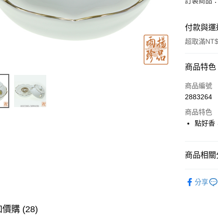
訂製商品：
付款與運
超取滿NT$
付款方式
商品特色
信用卡一
商品編號
2883264
LINE Pay
商品特色
Apple Pay
點好香
街口支付
商品相關分
悠遊付
▎煙供香
全支付
分享
全站商品
大哥付你
相關說明
價購 (28)
【大哥付