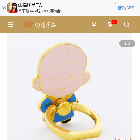
雨揚珍品TW
開啟APP
首下載APP送$200購物金
0
1
/
3