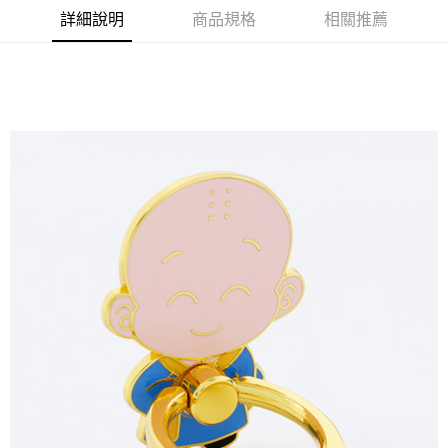
【注意事項】
詳細說明
商品規格
相關推薦
宅配
1.本服務係由「台灣大哥大股份有限公司」（以下簡稱本公司）所提供，讓
用戶於交易時，得透過本服務購買商品或服務，並由商店將買賣／分期付款
每筆NT$120，滿NT$1,500(含以上)免運費
買賣價金債權讓與本公司後，依約使用本公司帳單繳交帳款。
2.基於同意付款使用「大哥付你分期」之契約關係目的，商店將以您的個人
資料（包含姓名、電話或地址）提供予台灣大哥大進項蒐集、處理及利用，
由本公司與您本人進行分期帳單所需資料之確認、核對及更正。
3.完整用戶服務條款，請詳閱以下連結：
https://oppay.tw/userRule