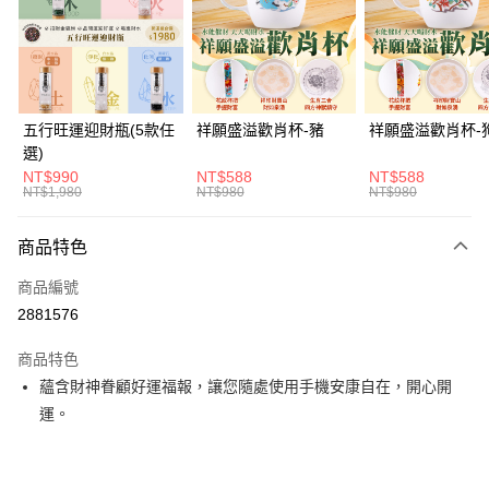
街口支付
悠遊付
全支付
五行旺運迎財瓶(5款任
祥願盛溢歡肖杯-豬
祥願盛溢歡肖杯-
選)
大哥付你分期
NT$990
NT$588
NT$588
相關說明
NT$1,980
NT$980
NT$980
【大哥付你分期使用說明】
ATM付款
1.本服務由台灣大哥大提供，台灣大哥大用戶可立即使用無須另外申請。
商品特色
2.付款方式選擇「大哥付你分期」，訂單成立後會自動跳轉到大哥付的交易
流程，驗證手機門號後，選擇欲分期的期數、繳款截止日，確認付款後即完
運送方式
商品編號
成交易。
3.實際核准額度、可分期數及費用金額請依後續交易確認頁面所載為準。
2881576
付款後全家取貨(訂單門檻$4000以下)
4.訂單成立30分鐘內，如未前往確認交易或遇審核未通過，訂單將自動取
每筆NT$120，滿NT$1,500(含以上)免運費
消。如遇「轉專審核」未通過狀況，表示未達大哥付你分期系統評分，恕無
商品特色
法說明評估內容。
蘊含財神眷顧好運福報，讓您隨處使用手機安康自在，開心開
付款後萊爾富取貨(訂單門檻$4000以下)
【繳款方式說明】
1.分期款項不併入電信帳單，「大哥付你分期」於每月結算日後寄送繳費提
運。
每筆NT$120，滿NT$1,500(含以上)免運費
醒簡訊。
2.透過簡訊連結打開帳單後，可選擇「超商條碼／台灣大直營門市／銀行轉
付款後7-11取貨(訂單門檻$4000以下)
帳／街口支付／iPASS MONEY」等通路繳費。
每筆NT$120，滿NT$1,500(含以上)免運費