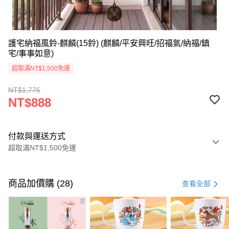
護宅納福風鈴-麒麟(15鈴) (麒麟/平安興旺/招福氣/納福/鎮
宅/事事如意)
超取滿NT$1,500免運
NT$1,776
NT$888
付款與運送方式
超取滿NT$1,500免運
付款方式
信用卡一次付款
商品加價購 (28)
查看全部
LINE Pay
Apple Pay