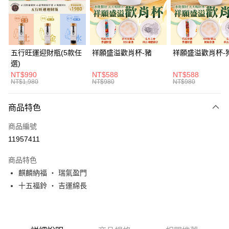
街口支付
悠遊付
Google Pay
五行旺運迎財瓶(5款任
祥願盛溢歡肖杯-豬
祥願盛溢歡肖杯-
選)
全支付
NT$990
NT$588
NT$588
NT$1,980
NT$980
NT$980
ATM付款
貨到付款
商品特色
商品編號
運送方式
11957411
付款後全家取貨(訂單門檻$4000以下)
商品特色
每筆NT$120，滿NT$1,500(含以上)免運費
麒麟納福 ・ 瑞氣盈門
付款後萊爾富取貨(訂單門檻$4000以下)
十五福鈴 ・ 吉運綿長
每筆NT$120，滿NT$1,500(含以上)免運費
付款後7-11取貨(訂單門檻$4000以下)
每筆NT$120，滿NT$1,500(含以上)免運費