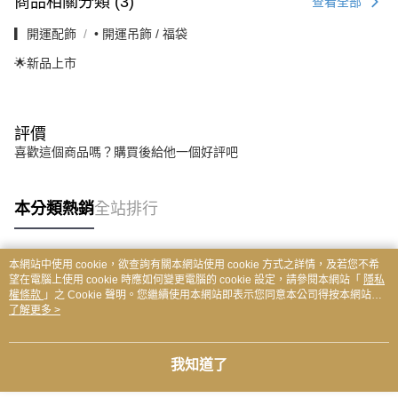
商品相關分類 (3)
查看全部
▎開運配飾
• 開運吊飾 / 福袋
🌟新品上市
評價
喜歡這個商品嗎？購買後給他一個好評吧
本分類熱銷
全站排行
本網站中使用 cookie，欲查詢有關本網站使用 cookie 方式之詳情，及若您不希
熱門標籤
望在電腦上使用 cookie 時應如何變更電腦的 cookie 設定，請參閱本網站「
隱私
權條款
」之 Cookie 聲明。您繼續使用本網站即表示您同意本公司得按本網站使
用條款之 Cookie 聲明使用 cookie。
了解更多 >
我知道了