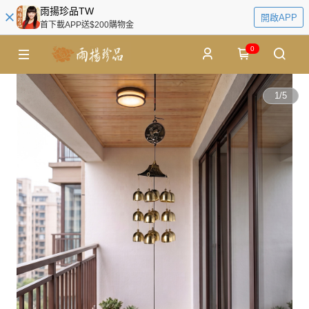
雨揚珍品TW
開啟APP
首下載APP送$200購物金
0
1
/
5