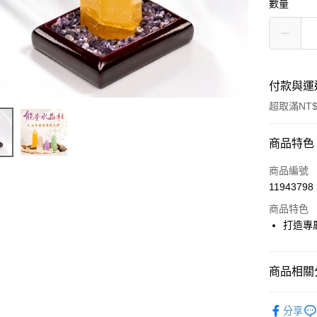
數量
付款與運
超取滿NT$
付款方式
商品特色
信用卡一
商品編號
11943798
LINE Pay
商品特色
Apple Pay
打造專
街口支付
商品相關分
悠遊付
▎風水擺
Google Pa
分享