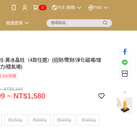
0
中文 (繁體)
TWD
開運寶庫
柱-黃冰晶柱（4款任選）(招財/聚財/淨化磁場/增
力/穩氣場)
1,500免運
~ NT$3,160
9 ~ NT$1,580
約250g
約350g
約400g
約450g