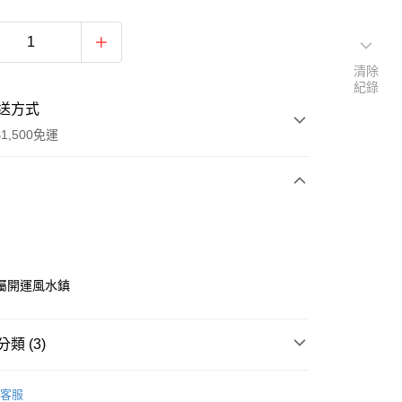
清除
紀錄
送方式
1,500免運
次付款
屬開運風水鎮
類 (3)
件
• 風水擺件
y
客服