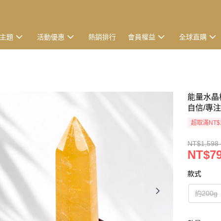
主題
活動優惠
熱銷排行
會員權益
全球直購
能量水晶
自信/專注
超取滿NT$
NT$1,598 
NT$79
款式
約200g