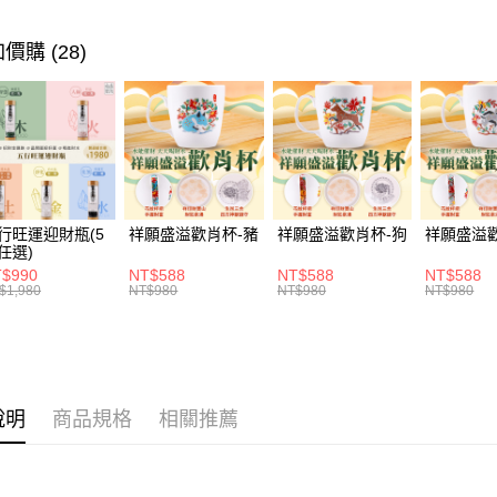
🌟新品上
全支付
全站商品
價購 (28)
ATM付款
貨到付款
運送方式
付款後全家
行旺運迎財瓶(5
祥願盛溢歡肖杯-豬
祥願盛溢歡肖杯-狗
祥願盛溢
每筆NT$1
任選)
$990
NT$588
NT$588
NT$588
付款後萊爾
$1,980
NT$980
NT$980
NT$980
每筆NT$1
付款後7-1
每筆NT$1
說明
商品規格
相關推薦
宅配
每筆NT$1
貨到付款