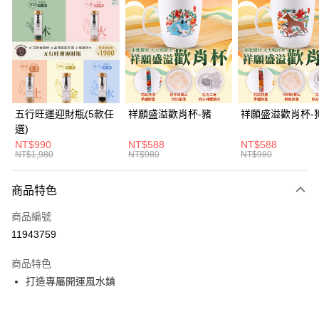
LINE Pay
Apple Pay
街口支付
悠遊付
Google Pay
五行旺運迎財瓶(5款任
祥願盛溢歡肖杯-豬
祥願盛溢歡肖杯-
選)
全支付
NT$990
NT$588
NT$588
NT$1,980
NT$980
NT$980
ATM付款
貨到付款
商品特色
商品編號
運送方式
11943759
付款後全家取貨(訂單門檻$4000以下)
商品特色
每筆NT$120，滿NT$1,500(含以上)免運費
打造專屬開運風水鎮
付款後萊爾富取貨(訂單門檻$4000以下)
每筆NT$120，滿NT$1,500(含以上)免運費