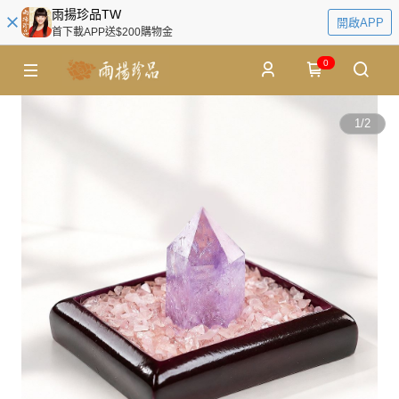
雨揚珍品TW
開啟APP
首下載APP送$200購物金
0
1
/
2