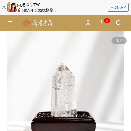
雨揚珍品TW
開啟APP
首下載APP送$200購物金
0
1
/
2