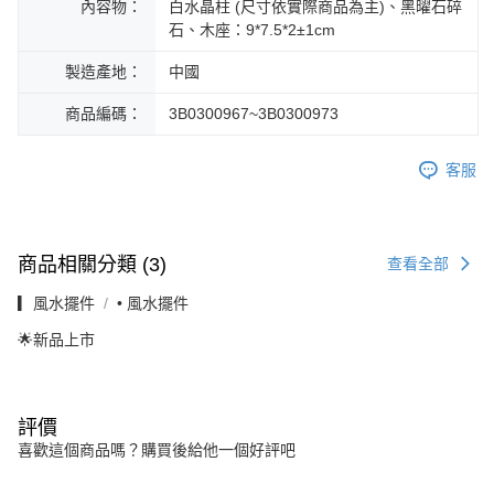
內容物：
白水晶柱 (尺寸依實際商品為主)、黑曜石碎
石、木座：9*7.5*2±1cm
製造產地：
中國
商品編碼：
3B0300967~3B0300973
客服
商品相關分類 (3)
查看全部
▎風水擺件
• 風水擺件
🌟新品上市
評價
喜歡這個商品嗎？購買後給他一個好評吧