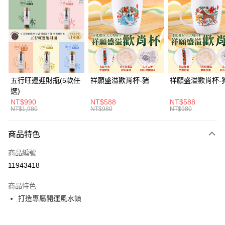
LINE Pay
Apple Pay
街口支付
悠遊付
Google Pay
五行旺運迎財瓶(5款任
祥願盛溢歡肖杯-豬
祥願盛溢歡肖杯-
選)
全支付
NT$990
NT$588
NT$588
NT$1,980
NT$980
NT$980
ATM付款
貨到付款
商品特色
商品編號
運送方式
11943418
付款後全家取貨(訂單門檻$4000以下)
商品特色
每筆NT$120，滿NT$1,500(含以上)免運費
打造專屬開運風水鎮
付款後萊爾富取貨(訂單門檻$4000以下)
每筆NT$120，滿NT$1,500(含以上)免運費