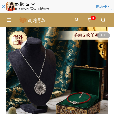
雨揚珍品TW
開啟APP
首下載APP送$200購物金
0
1
/
11