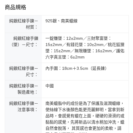
商品規格
純銀紅線手鍊－
925銀、南美蠟線
材質：
純銀紅線手鍊
一錠賺墜：12±2mm／三財聚富墜：
（墜）－尺寸：
15±2mm／有錢花墜：10±2mm／桃花狐狸
墜：15±2mm／無限賺墜：16±2mm／護佑
六字真言墜：6±2mm
純銀紅線手鍊－
內手圍：18cm＋3.5cm（延長鍊）
尺寸：
純銀紅線手鍊－
中國
製造產地：
純銀紅線手鍊－
南美蠟脂中的成份是為了保護及滋潤蠟線，
注意事項：
使絲線下水後顏色能更亮麗鮮明，當拿到新
品時，會感覺有蠟在上面，硬硬的滑滑的或
黏黏的感覺，先將新品以清水稍加沖洗，蠟
自然會脫落， 其質感也會更加的柔軟，請