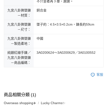
不介意者再下單，謝謝。
九宮八卦牌墜鍊
銅合金
－材質：
九宮八卦牌墜鍊
墜子約：4.5×3.5×0.2cm，鍊長約59cm
－尺寸：
九宮八卦牌墜鍊
中國
－製造產地：
純銀紅線手鍊／
3A0200624～3A0200629／3A0100552
九宮八卦牌墜鍊
－商品編碼：
客服
商品相關分類 (1)
Overseas shopping✈️
Lucky Charms✨