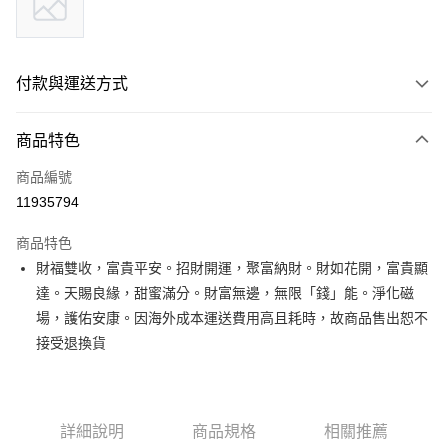
付款與運送方式
付款方式
商品特色
信用卡一次付款
商品編號
Apple Pay
11935794
Google Pay
商品特色
財福雙收，富貴平安。招財開運，聚富納財。財如花開，富貴顯
運送方式
達。天賜良緣，甜蜜滿分。財富無邊，無限「錢」能。淨化磁
海外國際空運
查看運費
場，護佑安康。因海外成本運送費用高且耗時，故商品售出恕不
接受退換貨
詳細說明
商品規格
相關推薦