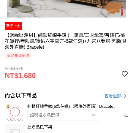
新品上市
【姻緣財運組】純銀紅線手鍊 (一錠賺/三財聚富/有錢花/桃
花狐狸/無限賺/護佑六字真言-6款任選)+九宮八卦牌墜鍊(限
海外直購) Bracelet
國家/地區配送
NT$3,978
NT$1,680
內含以下商品
查看全部
純銀紅線手鍊(6款任選)（限海外直購）Bracelet
請選擇商品選項
x1
此商品已下架