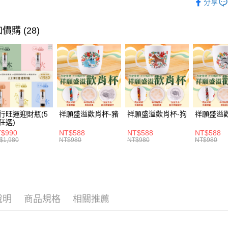
全支付
分享
🎥直播推
ATM付款
全站商品
價購 (28)
貨到付款
運送方式
付款後全家
每筆NT$1
行旺運迎財瓶(5
祥願盛溢歡肖杯-豬
祥願盛溢歡肖杯-狗
祥願盛溢
付款後萊爾
任選)
$990
NT$588
NT$588
NT$588
每筆NT$1
$1,980
NT$980
NT$980
NT$980
付款後7-1
每筆NT$1
宅配
說明
商品規格
相關推薦
每筆NT$1
貨到付款