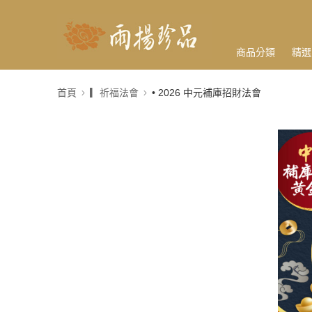
商品分類
精選
首頁
▎祈福法會
• 2026 中元補庫招財法會