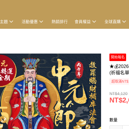
主題
活動優惠
熱銷排行
會員權益
全球直購
開始報名
★💰2
(祈福名單
超取滿NT$
NT$4,120
NT$2,
數量