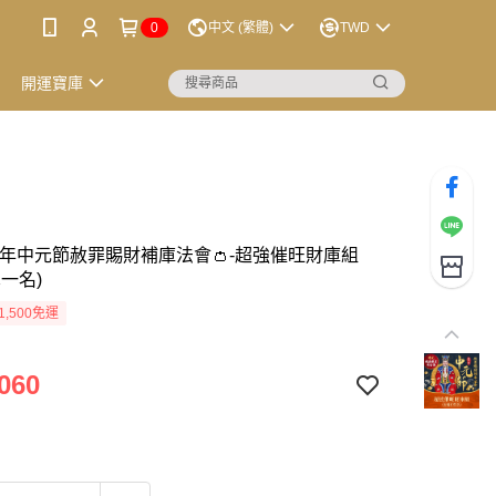
0
中文 (繁體)
TWD
開運寶庫
026年中元節赦罪賜財補庫法會👛-超強催旺財庫組
一名)
1,500免運
060