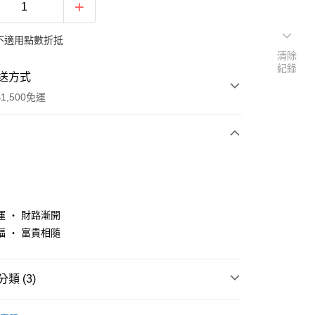
不適用點數折抵
清除
紀錄
送方式
1,500免運
次付款
運 ・ 財路漸開
福 ・ 富貴相隨
類 (3)
y
會
• 2026 中元補庫招財法會