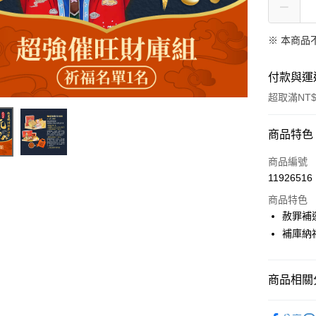
※ 本商品
付款與運
超取滿NT$
付款方式
商品特色
信用卡一
商品編號
11926516
LINE Pay
商品特色
Apple Pay
赦罪補
補庫納
街口支付
悠遊付
商品相關分
Google Pa
▎祈福法