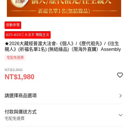
倒數參贊
8/25-8/29三大法王 親臨主法
★2026大藏經普渡大法會-《個人》/《歷代祖先》/《往生
親人》(祈福名單1名) (無結緣品)（限海外直購）Assembly
宅配免運費
NT$3,960
NT$1,980
請選擇商品選項
付款與運送方式
宅配免運費