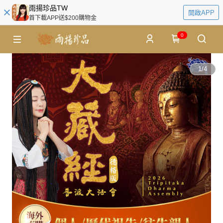
雨揚珍品TW
開啟APP
首下載APP送$200購物金
0
1
/
4