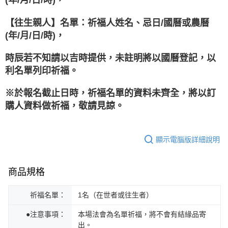
(年/月/日/時)，
【往生親人】名單：祈福人姓名、忌日/國曆或農曆
(年/月/日/時)，
時辰若不知請以吉時提供，未註明將以國曆登記，以
利名單列印祈福。
※於報名截止日時，祈福名單的資料未齊全，將以訂
購人資料做祈福，敬請見諒。
顯示電腦版詳細說明
商品規格
祈福名單：
1名（在世者或往生者）
●注意事項：
本場法會為名單祈福，將不會有結緣品寄
出。