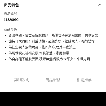
付款方式
商品特色
信用卡一次付款
商品編號
Apple Pay
11820992
Google Pay
商品特色
普渡孝親，使亡者解脫輪迴，為陽世子孫消除業障，共享安樂
運送方式
護持《大藏經》利益功德，超薦先靈、福蔭家人，福慧雙增
海外無結緣品法會免運 (不寄送出貨明細)
為往生親人累積功德、拔除業障,助其早登淨土
免運費
為現世親友祈福安康,增長福慧、家庭和樂
為自身種下解脫善因,積聚無量福報,今世平安、來世光明
詳細說明
商品規格
相關推薦