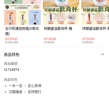
街口支付
悠遊付
Google Pay
五行旺運迎財瓶(5款任
祥願盛溢歡肖杯-豬
祥願盛溢歡肖杯-
選)
全支付
NT$990
NT$588
NT$588
NT$1,980
NT$980
NT$980
ATM付款
貨到付款
商品特色
商品編號
運送方式
11716974
付款後全家取貨(訂單門檻$4000以下)
商品特色
每筆NT$120，滿NT$1,500(含以上)免運費
一木一念 ・ 定心安神
付款後萊爾富取貨(訂單門檻$4000以下)
沉穩護身 ・ 吉祥隨行
每筆NT$120，滿NT$1,500(含以上)免運費
付款後7-11取貨(訂單門檻$4000以下)