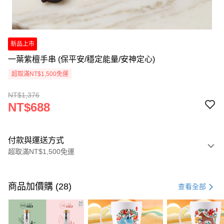
新品上市
一葉紫檀手串 (保平安/穩定能量/安神定心)
超取滿NT$1,500免運
NT$1,376
NT$688
付款與運送方式
超取滿NT$1,500免運
付款方式
信用卡一次付款
商品加價購 (28)
查看全部
LINE Pay
Apple Pay