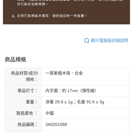
顯示電腦版詳細說明
商品規格
商品材質/成分/
一葉紫檀木珠、合金
規格：
單品尺寸：
內手圍：約 17cm（彈性線）
重量：
淨重 29.8 ± 1g；毛重 91.6 ± 3g
製造產地 ：
中國
商品編碼：
3A0201088