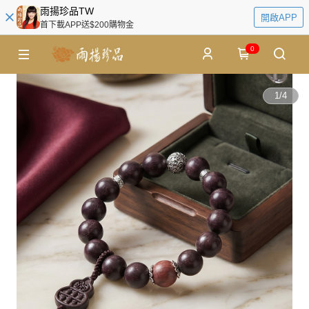
雨揚珍品TW
開啟APP
首下載APP送$200購物金
0
1
/
4