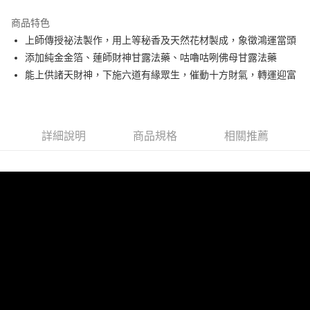
Apple Pay
商品特色
街口支付
上師傳授祕法製作，用上等秘香及天然花材製成，象徵鴻運當頭
添加純金金箔、蓮師財神甘露法藥、咕嚕咕咧佛母甘露法藥
悠遊付
能上供諸天財神，下施六道有緣眾生，催動十方財氣，轉運迎富
Google Pay
全支付
詳細說明
商品規格
相關推薦
運送方式
宅配
每筆NT$120，滿NT$1,500(含以上)免運費
台灣無結緣品法會免運 (不寄送出貨明細)
免運費