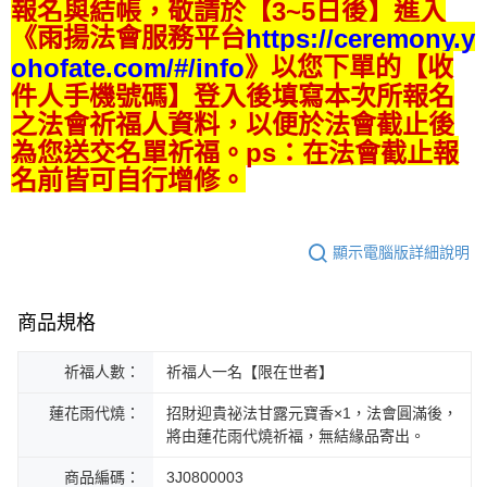
報名與結帳，敬請於【3~5日後】進入
《雨揚法會服務平台
https://ceremony.y
》以您下單的【收
ohofate.com/#/info
件人手機號碼】登入後填寫本次所報名
之法會祈福人資料，以便於法會截止後
為您送交名單祈福。ps：在法會截止報
名前皆可自行增修。
顯示電腦版詳細說明
商品規格
祈福人數：
祈福人一名【限在世者】
蓮花雨代燒：
招財迎貴祕法甘露元寶香×1，法會圓滿後，
將由蓮花雨代燒祈福，無結緣品寄出。
商品編碼：
3J0800003