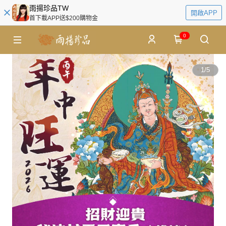
雨揚珍品TW
開啟APP
首下載APP送$200購物金
0
1
/
5