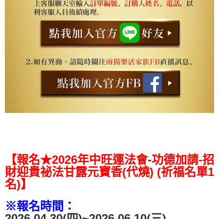
【報名★
2026
招
年中旺運法會
-
功德
加請
-
財迎貴祕法甘露元寶香
(
代燒
) (
祈福名單
1
名
)
】
※報名時間：
2026.04.30(四)~2026.06.10(三)