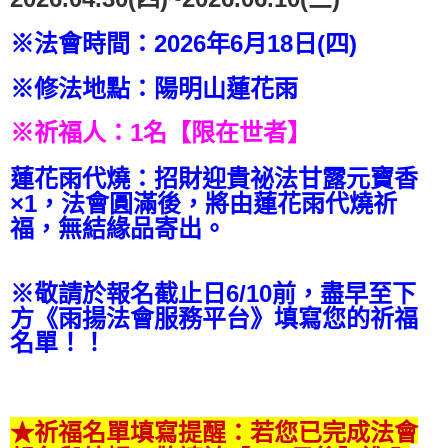
※法會時間：
2026
年
6
月18
日(四)
※修法地點：陽明山蓮花雨
※祈福人：
1
名
【限在世者】
蓮花雨代燒：招財迎貴祕法甘露元寶香
×
1
，法會圓滿後，將由蓮花雨代燒祈
福，無結緣品寄出。
※敬請於報名截止日6/10前，盡早至下
《雨揚法會服務平台
》填寫您的祈福
方
名單
！！
★祈福名單填寫提醒：若您已完成法會