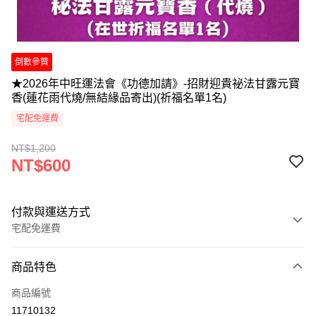
倒數參贊
★2026年中旺運法會《功德加請》-招財迎貴祕法甘露元寶
香(蓮花雨代燒/無結緣品寄出)(祈福名單1名)
宅配免運費
NT$1,200
NT$600
付款與運送方式
宅配免運費
付款方式
商品特色
信用卡一次付款
商品編號
LINE Pay
11710132