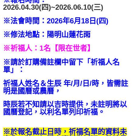
2026.04.30(四)~2026.06.10(三)
※法會時間：
2026
年
6
月18
日(四)
※修法地點：陽明山蓮花雨
※祈福人：
1
名
【限在世者】
※請於訂購備註欄中留下「祈福人名
單」：
祈福人姓名＆生辰 年
/
月
/
日
/
時，皆需註
明是國曆或農曆，
時辰若不知請以吉時提供，未註明將以
國曆登記，以利名單列印祈福。
※於報名截止日時，祈福名單的資料未