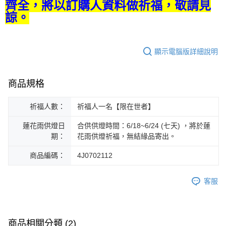
齊全，將以訂購人資料做祈福，敬請見
諒。
顯示電腦版詳細說明
商品規格
祈福人數：
祈福人一名【限在世者】
蓮花雨供燈日
合供供燈時間：6/18~6/24 (七天) ，將於蓮
期：
花雨供燈祈福，無結緣品寄出。
商品編碼：
4J0702112
客服
商品相關分類 (2)