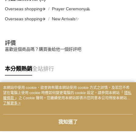
Overseas shopping✈️
Prayer Ceremony🙏
Overseas shopping✈️
New Arrivals✨
評價
喜歡這個商品嗎？購買後給他一個好評吧
本分類熱銷
全站排行
本網站中使用 cookie，欲查詢有關本網站使用 cookie 方式之詳情，及若您不希
熱門標籤
望在電腦上使用 cookie 時應如何變更電腦的 cookie 設定，請參閱本網站「
隱私
權條款
」之 Cookie 聲明。您繼續使用本網站即表示您同意本公司得按本網站使
用條款之 Cookie 聲明使用 cookie。
了解更多 >
我知道了