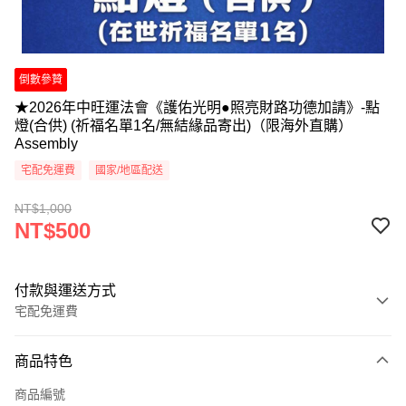
倒數參贊
★2026年中旺運法會《護佑光明●照亮財路功德加請》-點
燈(合供) (祈福名單1名/無結緣品寄出)（限海外直購）
Assembly
宅配免運費
國家/地區配送
NT$1,000
NT$500
付款與運送方式
宅配免運費
付款方式
商品特色
信用卡一次付款
商品編號
Apple Pay