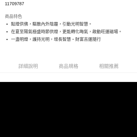
11709787
Google Pay
商品特色
點燈供佛，驅散內外陰霾，引動光明智慧。
運送方式
在夏至陽氣極盛時節供燈，更能轉化晦氣，啟動旺運磁場。
海外無結緣品法會免運 (不寄送出貨明細)
一盞明燈，護持光明，增長智慧・財富吉運隨行
免運費
海外國際空運
查看運費
詳細說明
商品規格
相關推薦