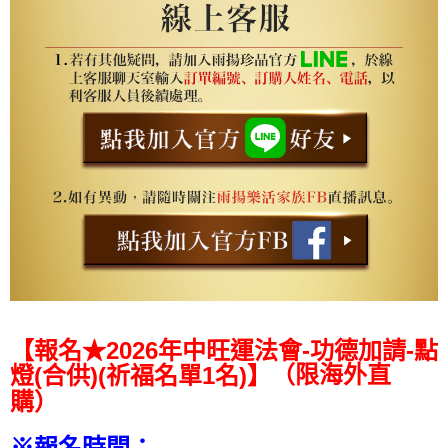
【報名★
2026
年中旺運法會
-
功德
加請
-
點
（限海外直
燈
(
合供
)(
祈福名單
1
名
)
】
購）
※報名時間：