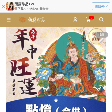
雨揚珍品TW
開啟APP
首下載APP送$200購物金
0
1
/
5