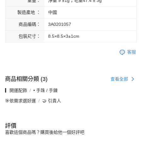
重量：
淨重 9 ±1g；毛重47.4 ± 3g
製造產地 ：
中國
商品編碼：
3A0201057
包裝尺寸：
8.5×8.5×3±1cm
客服
商品相關分類 (3)
查看全部
▎開運配飾
• 手珠 / 手鍊
🎯依需求選好運
🤝 引貴人
評價
喜歡這個商品嗎？購買後給他一個好評吧