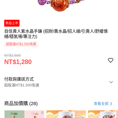
新品上市
自信貴人紫水晶手鍊 (招財/黃水晶/招人緣/引貴人/舒緩情
緒/穩氣場/專注力)
超取滿NT$1,500免運
NT$2,560
NT$1,280
付款與運送方式
超取滿NT$1,500免運
付款方式
信用卡一次付款
商品加價購 (28)
查看全部
LINE Pay