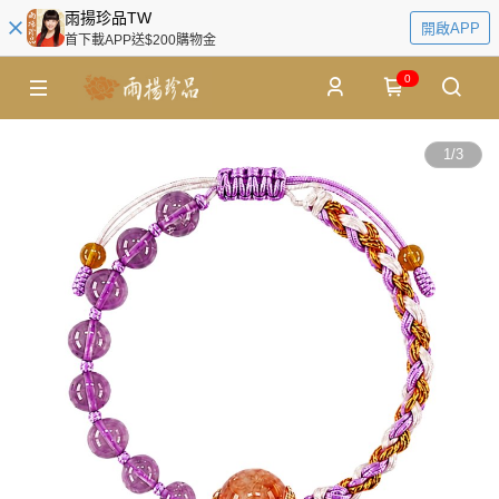
雨揚珍品TW
開啟APP
首下載APP送$200購物金
0
1
/
3