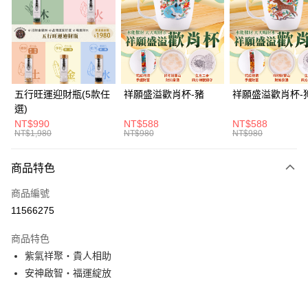
Apple Pay
街口支付
悠遊付
Google Pay
五行旺運迎財瓶(5款任
祥願盛溢歡肖杯-豬
祥願盛溢歡肖杯-
選)
全支付
NT$990
NT$588
NT$588
NT$1,980
NT$980
NT$980
ATM付款
貨到付款
商品特色
商品編號
運送方式
11566275
付款後全家取貨(訂單門檻$4000以下)
商品特色
每筆NT$120，滿NT$1,500(含以上)免運費
紫氣祥聚・貴人相助
付款後萊爾富取貨(訂單門檻$4000以下)
安神啟智・福運綻放
每筆NT$120，滿NT$1,500(含以上)免運費