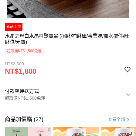
新品上市
水晶之母白水晶柱聚寶盆 (招財/補財庫/事業運/風水擺件/旺
財位/元寶)
超取滿NT$1,500免運
NT$3,600
NT$1,800
付款與運送方式
超取滿NT$1,500免運
付款方式
信用卡一次付款
商品加價購 (27)
查看全部
LINE Pay