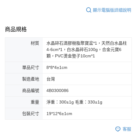
顯示電腦版詳細說明
商品規格
材質
水晶碎石滴膠樹脂聚寶盆*1，天然白水晶柱
4-6cm*1，白水晶碎石100g，合金元寶6
顆，PVC燙金墊子10cm*1
單品尺寸
8*8*4±1cm
製造產地
台灣
商品編號
4B0300086
重量
淨重：300±1g 毛重：330±1g
包裝尺寸
19*12*6±1cm
客服