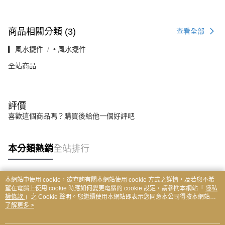
商品相關分類 (3)
查看全部
▎風水擺件
• 風水擺件
全站商品
評價
喜歡這個商品嗎？購買後給他一個好評吧
本分類熱銷
全站排行
本網站中使用 cookie，欲查詢有關本網站使用 cookie 方式之詳情，及若您不希
熱門標籤
望在電腦上使用 cookie 時應如何變更電腦的 cookie 設定，請參閱本網站「
隱私
權條款
」之 Cookie 聲明。您繼續使用本網站即表示您同意本公司得按本網站使
用條款之 Cookie 聲明使用 cookie。
了解更多 >