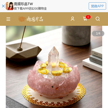
雨揚珍品TW
開啟APP
首下載APP送$200購物金
0
1
/
4