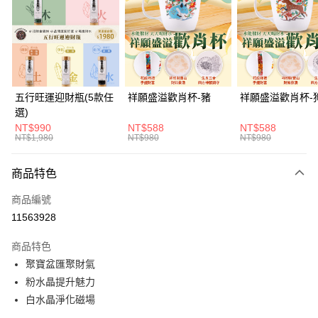
Apple Pay
街口支付
悠遊付
Google Pay
五行旺運迎財瓶(5款任
祥願盛溢歡肖杯-豬
祥願盛溢歡肖杯-
選)
全支付
NT$990
NT$588
NT$588
NT$1,980
NT$980
NT$980
ATM付款
貨到付款
商品特色
商品編號
運送方式
11563928
付款後全家取貨(訂單門檻$4000以下)
商品特色
每筆NT$120，滿NT$1,500(含以上)免運費
聚寶盆匯聚財氣
付款後萊爾富取貨(訂單門檻$4000以下)
粉水晶提升魅力
每筆NT$120，滿NT$1,500(含以上)免運費
白水晶淨化磁場