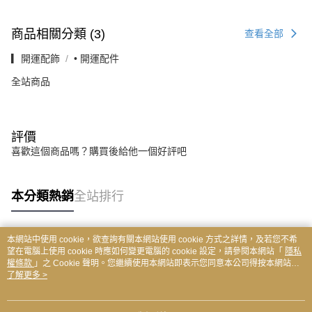
商品相關分類 (3)
查看全部
▎開運配飾
• 開運配件
全站商品
評價
喜歡這個商品嗎？購買後給他一個好評吧
本分類熱銷
全站排行
本網站中使用 cookie，欲查詢有關本網站使用 cookie 方式之詳情，及若您不希
熱門標籤
望在電腦上使用 cookie 時應如何變更電腦的 cookie 設定，請參閱本網站「
隱私
權條款
」之 Cookie 聲明。您繼續使用本網站即表示您同意本公司得按本網站使
用條款之 Cookie 聲明使用 cookie。
了解更多 >