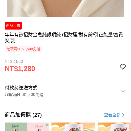
新品上市
年年有餘招財金魚純銀項鍊 (招財運/財有餘/引正能量/富貴
安康)
超取滿NT$1,500免運
NT$2,560
NT$1,280
付款與運送方式
超取滿NT$1,500免運
付款方式
信用卡一次付款
商品加價購 (27)
查看全部
LINE Pay