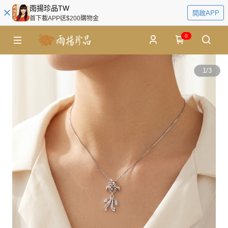
雨揚珍品TW
開啟APP
首下載APP送$200購物金
0
1
/
3