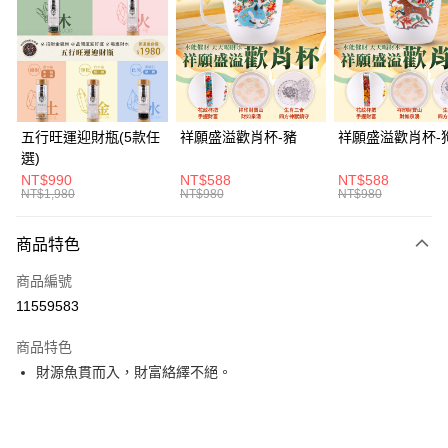
Apple Pay
街口支付
悠遊付
Google Pay
五行旺運迎財瓶(5款任
祥願盛溢歡肖杯-豬
祥願盛溢歡肖杯-
選)
全支付
NT$990
NT$588
NT$588
NT$1,980
NT$980
NT$980
ATM付款
貨到付款
商品特色
商品編號
運送方式
11559583
付款後全家取貨(訂單門檻$4000以下)
商品特色
每筆NT$120，滿NT$1,500(含以上)免運費
財源魚貫而入，財富絡繹不絕。
付款後萊爾富取貨(訂單門檻$4000以下)
每筆NT$120，滿NT$1,500(含以上)免運費