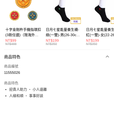
運送方式
海外國際空運
查看運費
十字金剛杵手機指環扣
日月七星能量養生襪-
日月七星能量養生
(3款任選)（限海外直
綠(一雙)-男(26-30cm)-
紅(一雙)-女(22-2
購）Ring Holder
船型（限海外直購）
-船型 （限海外
NT$99
NT$199
NT$199
NT$488
NT$350
NT$350
Socks
Socks
商品特色
商品編號
11555026
商品特色
迎貴人助力 ・ 小人遠離
人緣和順 ・ 事事好談