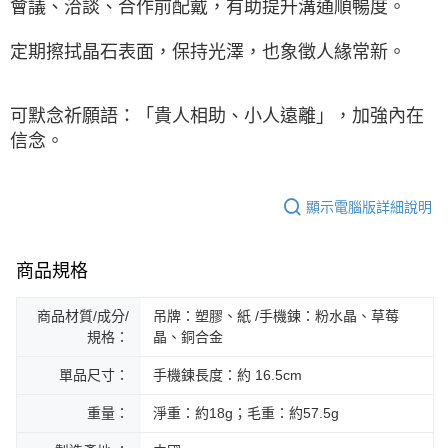
會議、洽談、合作前配戴，有助提升溝通順暢度。
定期擦拭晶石表面，保持光澤，也象徵人緣常新。
可默念祈願語：「貴人相助、小人遠離」，加強內在
信念。
顯示電腦版詳細說明
商品規格
商品材質/成分/
吊牌：塑膠、紙 /手機鍊：粉水晶、草莓
規格：
晶、銅合金
單品尺寸：
手機鍊長度：約 16.5cm
重量：
淨重：約18g；毛重：約57.5g