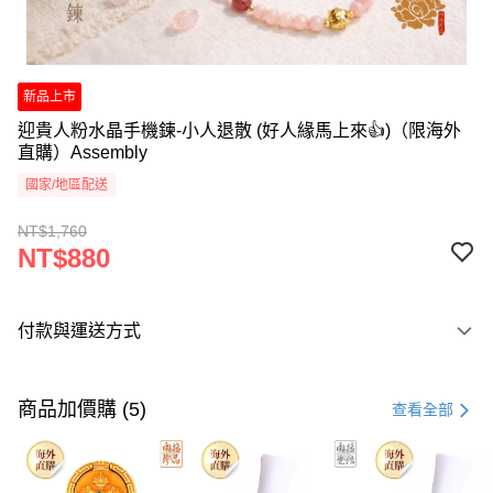
新品上市
迎貴人粉水晶手機鍊-小人退散 (好人緣馬上來👍)（限海外
直購）Assembly
國家/地區配送
NT$1,760
NT$880
付款與運送方式
付款方式
信用卡一次付款
商品加價購 (5)
查看全部
Apple Pay
Google Pay