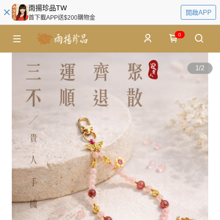
雨揚珍品TW
開啟APP
首下載APP送$200購物金
0
1
/
2