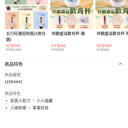
街口支付
悠遊付
Google Pay
五行旺運迎財瓶(5款任
祥願盛溢歡肖杯-豬
祥願盛溢歡肖杯-
選)
全支付
NT$990
NT$588
NT$588
NT$1,980
NT$980
NT$980
ATM付款
貨到付款
商品特色
商品編號
運送方式
11554441
付款後全家取貨(訂單門檻$4000以下)
商品特色
每筆NT$120，滿NT$1,500(含以上)免運費
迎貴人助力 ・ 小人遠離
付款後萊爾富取貨(訂單門檻$4000以下)
人緣和順 ・ 事事好談
每筆NT$120，滿NT$1,500(含以上)免運費
付款後7-11取貨(訂單門檻$4000以下)