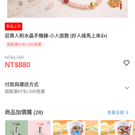
新品上市
迎貴人粉水晶手機鍊-小人退散 (好人緣馬上來👍)
超取滿NT$1,500免運
NT$1,760
NT$880
付款與運送方式
超取滿NT$1,500免運
付款方式
信用卡一次付款
商品加價購 (28)
查看全部
LINE Pay
Apple Pay