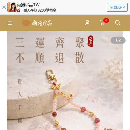
雨揚珍品TW
開啟APP
首下載APP送$200購物金
0
1
/
2