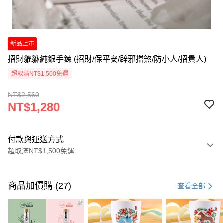
新品上市
招財貔貅純銀手鍊 (招財/保平安/辟邪擋煞/防小人/招貴人)
超取滿NT$1,500免運
NT$2,560
NT$1,280
付款與運送方式
超取滿NT$1,500免運
付款方式
信用卡一次付款
商品加價購 (27)
查看全部
LINE Pay
Apple Pay