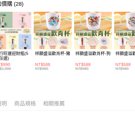
🎯依需求
價購 (28)
相關說明
【大哥付
ATM付款
1.本服務
2.付款方
貨到付款
流程，驗
完成交易
3.實際核
4.訂單成
運送方式
消。如遇
行旺運迎財瓶(5
祥願盛溢歡肖杯-豬
祥願盛溢歡肖杯-狗
祥願盛溢
無法說明
付款後全家
任選)
【繳款方
每筆NT$1
1.分期款
$990
NT$588
NT$588
NT$588
$1,980
NT$980
NT$980
NT$980
醒簡訊。
2.透過簡
付款後萊爾
帳／街口支
每筆NT$1
【注意事
付款後7-1
1.本服務
用戶於交
說明
商品規格
相關推薦
每筆NT$1
款買賣價
2.基於同
宅配
資料（包
每筆NT$1
用，由本
3.完整用
貨到付款