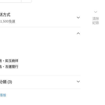
送方式
清除
1,500免運
紀錄
次付款
放・如玉納祥
佑・吉運隨行
類 (3)
y
飾
• 手珠 / 手鍊
客服
分期