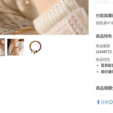
付款與運
超取滿NT$
付款方式
商品特色
信用卡一
商品編號
11549772
LINE Pay
商品特色
Apple Pay
富貴綻
硃砂護
街口支付
悠遊付
商品相關分
Google Pa
▎開運配
全支付
分享
全站商品
大哥付你