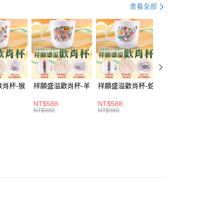
選好運
🕊️ 保平安
查看全部
你分期使用說明】
由台灣大哥大提供，台灣大哥大用戶可立即使用無須另外申請。
式選擇「大哥付你分期」，訂單成立後會自動跳轉到大哥付的交易
證手機門號後，選擇欲分期的期數、繳款截止日，確認付款後即
。
准額度、可分期數及費用金額請依後續交易確認頁面所載為準。
立30分鐘內，如未前往確認交易或遇審核未通過，訂單將自動取
「轉專審核」未通過狀況，表示未達大哥付你分期系統評分，恕
歡肖杯-猴
祥願盛溢歡肖杯-羊
祥願盛溢歡肖杯-蛇
祥願盛溢歡肖杯-
評估內容。
取貨(訂單門檻$4000以下)
式說明】
20，滿NT$1,500(含以上)免運費
項不併入電信帳單，「大哥付你分期」於每月結算日後寄送繳費提
NT$588
NT$588
NT$588
NT$980
NT$980
NT$980
訊連結打開帳單後，可選擇「超商條碼／台灣大直營門市／銀行轉
富取貨(訂單門檻$4000以下)
付／iPASS MONEY」等通路繳費。
20，滿NT$1,500(含以上)免運費
項】
1取貨(訂單門檻$4000以下)
係由「台灣大哥大股份有限公司」（以下簡稱本公司）所提供，讓
易時，得透過本服務購買商品或服務，並由商店將買賣／分期付
20，滿NT$1,500(含以上)免運費
金債權讓與本公司後，依約使用本公司帳單繳交帳款。
意付款使用「大哥付你分期」之契約關係目的，商店將以您的個人
含姓名、電話或地址）提供予台灣大哥大進項蒐集、處理及利
20，滿NT$1,500(含以上)免運費
公司與您本人進行分期帳單所需資料之確認、核對及更正。
戶服務條款，請詳閱以下連結：
https://oppay.tw/userRule