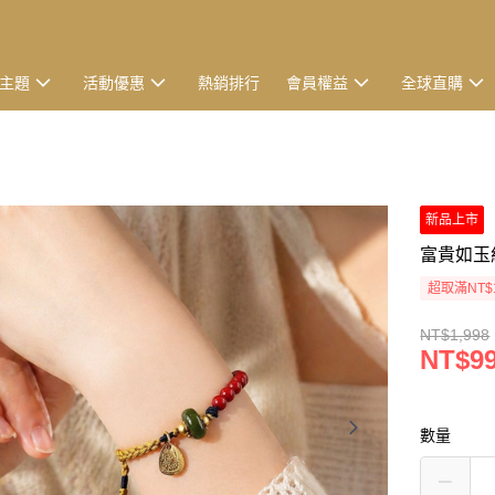
主題
活動優惠
熱銷排行
會員權益
全球直購
新品上市
富貴如玉
超取滿NT$
NT$1,998
NT$9
數量