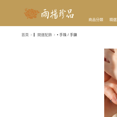
商品分類
精選
首頁
▎開運配飾
• 手珠 / 手鍊