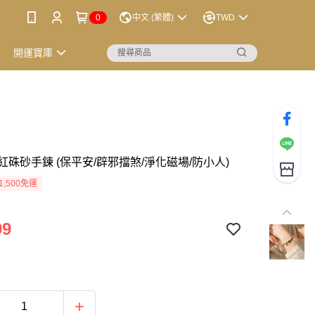
0
中文 (繁體)
TWD
開運寶庫
紅硃砂手鍊 (保平安/辟邪擋煞/淨化磁場/防小人)
1,500免運
99