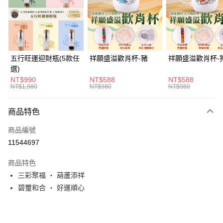
街口支付
悠遊付
Google Pay
五行旺運迎財瓶(5款任
祥願盛溢歡肖杯-豬
祥願盛溢歡肖杯-
選)
全支付
NT$990
NT$588
NT$588
NT$1,980
NT$980
NT$980
ATM付款
貨到付款
商品特色
商品編號
運送方式
11544697
付款後全家取貨(訂單門檻$4000以下)
商品特色
每筆NT$120，滿NT$1,500(含以上)免運費
三彩聚福 ・ 葫蘆添祥
付款後萊爾富取貨(訂單門檻$4000以下)
碧璽和合 ・ 好運順心
每筆NT$120，滿NT$1,500(含以上)免運費
付款後7-11取貨(訂單門檻$4000以下)