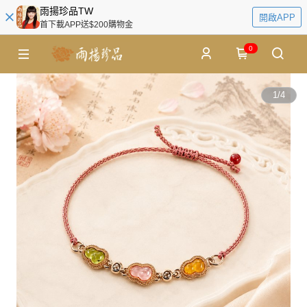
雨揚珍品TW
開啟APP
首下載APP送$200購物金
0
1
/
4