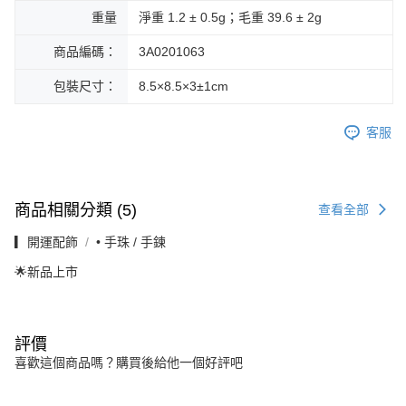
重量
淨重 1.2 ± 0.5g；毛重 39.6 ± 2g
商品編碼：
3A0201063
包裝尺寸：
8.5×8.5×3±1cm
客服
商品相關分類 (5)
查看全部
▎開運配飾
• 手珠 / 手鍊
🌟新品上市
評價
喜歡這個商品嗎？購買後給他一個好評吧