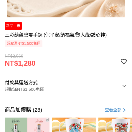
新品上市
三彩葫蘆碧璽手鍊 (保平安/納福氣/聚人緣/護心神)
超取滿NT$1,500免運
NT$2,560
NT$1,280
付款與運送方式
超取滿NT$1,500免運
付款方式
信用卡一次付款
商品加價購 (28)
查看全部
LINE Pay
Apple Pay