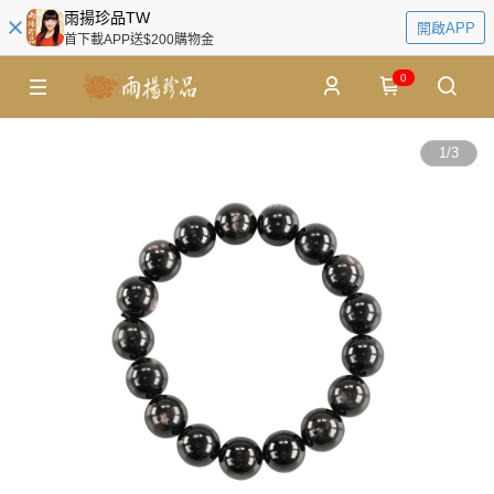
雨揚珍品TW
開啟APP
首下載APP送$200購物金
0
1
/
3