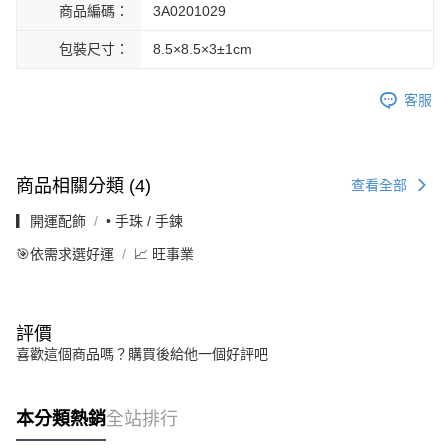
商品編碼：
3A0201029
包裝尺寸：
8.5×8.5×3±1cm
客服
商品相關分類 (4)
查看全部
▎開運配飾
• 手珠 / 手鍊
🎯依需求選好運
📈 旺事業
評價
喜歡這個商品嗎？購買後給他一個好評吧
本分類熱銷
全站排行