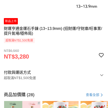
新品上市
財運亨通金運石手鍊 (13~13.9mm) (招財運/守財庫/旺事業/
提升氣場/穩佈局)
超取滿NT$1,500免運
NT$6,560
NT$3,280
付款與運送方式
超取滿NT$1,500免運
付款方式
信用卡一次付款
商品加價購 (28)
查看全部
LINE Pay