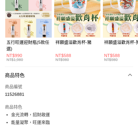
Apple Pay
街口支付
悠遊付
Google Pay
五行旺運迎財瓶(5款任
祥願盛溢歡肖杯-豬
祥願盛溢歡肖杯-
選)
全支付
NT$990
NT$588
NT$588
NT$1,980
NT$980
NT$980
ATM付款
貨到付款
商品特色
商品編號
運送方式
11526881
付款後全家取貨(訂單門檻$4000以下)
商品特色
每筆NT$120，滿NT$1,500(含以上)免運費
金光流轉，招財啟運
付款後萊爾富取貨(訂單門檻$4000以下)
能量凝聚，旺運來臨
每筆NT$120，滿NT$1,500(含以上)免運費