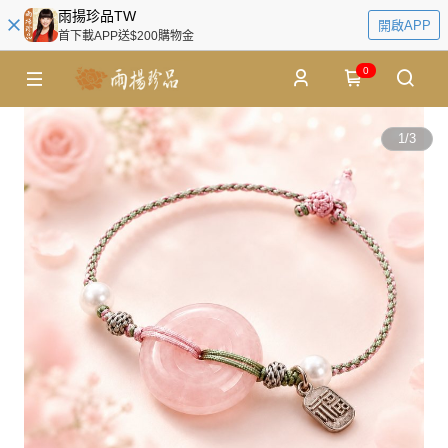
雨揚珍品TW
開啟APP
首下載APP送$200購物金
0
1
/
3