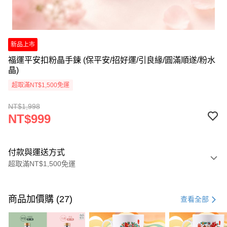
新品上市
福運平安扣粉晶手鍊 (保平安/招好運/引良緣/圓滿順遂/粉水
晶)
超取滿NT$1,500免運
NT$1,998
NT$999
付款與運送方式
超取滿NT$1,500免運
付款方式
信用卡一次付款
商品加價購 (27)
查看全部
LINE Pay