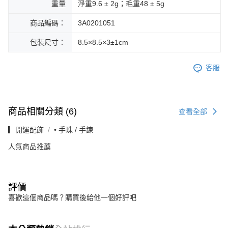
重量
淨重9.6 ± 2g；毛重48 ± 5g
商品編碼：
3A0201051
包裝尺寸：
8.5×8.5×3±1cm
客服
商品相關分類 (6)
查看全部
▎開運配飾
• 手珠 / 手鍊
人氣商品推薦
評價
喜歡這個商品嗎？購買後給他一個好評吧