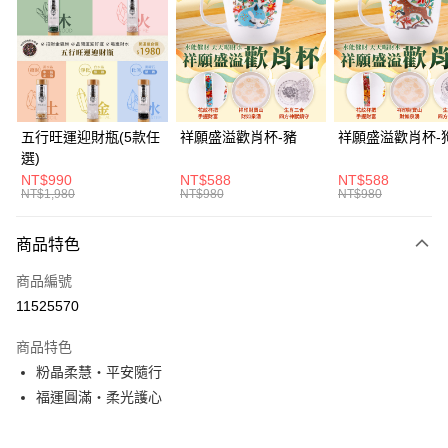
Apple Pay
街口支付
悠遊付
Google Pay
五行旺運迎財瓶(5款任
祥願盛溢歡肖杯-豬
祥願盛溢歡肖杯-
選)
全支付
NT$990
NT$588
NT$588
NT$1,980
NT$980
NT$980
ATM付款
貨到付款
商品特色
商品編號
運送方式
11525570
付款後全家取貨(訂單門檻$4000以下)
商品特色
每筆NT$120，滿NT$1,500(含以上)免運費
粉晶柔慧・平安隨行
付款後萊爾富取貨(訂單門檻$4000以下)
福運圓滿・柔光護心
每筆NT$120，滿NT$1,500(含以上)免運費