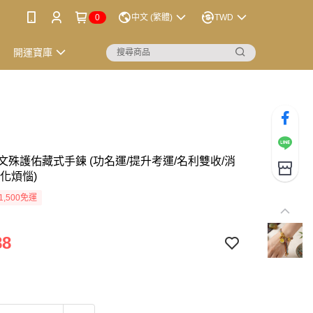
0
中文 (繁體)
TWD
開運寶庫
文殊護佑藏式手鍊 (功名運/提升考運/名利雙收/消
化煩惱)
1,500免運
88