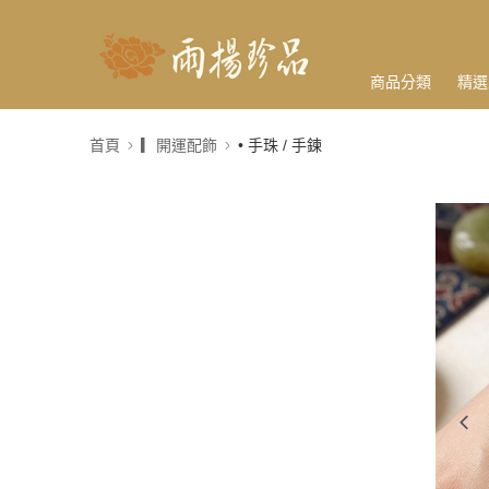
商品分類
精選
首頁
▎開運配飾
• 手珠 / 手鍊