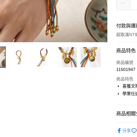
付款與運
超取滿NT$
付款方式
商品特色
信用卡一
商品編號
11501947
LINE Pay
商品特色
Apple Pay
喜獲文
學業仕
街口支付
悠遊付
商品相關分
Google Pa
▎開運配
全支付
分享
全站商品