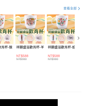
分期
查看全部
你分期使用說明】
由台灣大哥大提供，台灣大哥大用戶可立即使用無須另外申請。
式選擇「大哥付你分期」，訂單成立後會自動跳轉到大哥付的交易
證手機門號後，選擇欲分期的期數、繳款截止日，確認付款後即
。
准額度、可分期數及費用金額請依後續交易確認頁面所載為準。
立30分鐘內，如未前往確認交易或遇審核未通過，訂單將自動取
「轉專審核」未通過狀況，表示未達大哥付你分期系統評分，恕
歡肖杯-猴
祥願盛溢歡肖杯-羊
祥願盛溢歡肖杯-蛇
祥願盛溢歡肖杯-
評估內容。
取貨(訂單門檻$4000以下)
式說明】
20，滿NT$1,500(含以上)免運費
項不併入電信帳單，「大哥付你分期」於每月結算日後寄送繳費提
NT$588
NT$588
NT$588
NT$980
NT$980
NT$980
訊連結打開帳單後，可選擇「超商條碼／台灣大直營門市／銀行轉
富取貨(訂單門檻$4000以下)
付／iPASS MONEY」等通路繳費。
20，滿NT$1,500(含以上)免運費
項】
1取貨(訂單門檻$4000以下)
係由「台灣大哥大股份有限公司」（以下簡稱本公司）所提供，讓
易時，得透過本服務購買商品或服務，並由商店將買賣／分期付
20，滿NT$1,500(含以上)免運費
金債權讓與本公司後，依約使用本公司帳單繳交帳款。
意付款使用「大哥付你分期」之契約關係目的，商店將以您的個人
含姓名、電話或地址）提供予台灣大哥大進項蒐集、處理及利
20，滿NT$1,500(含以上)免運費
公司與您本人進行分期帳單所需資料之確認、核對及更正。