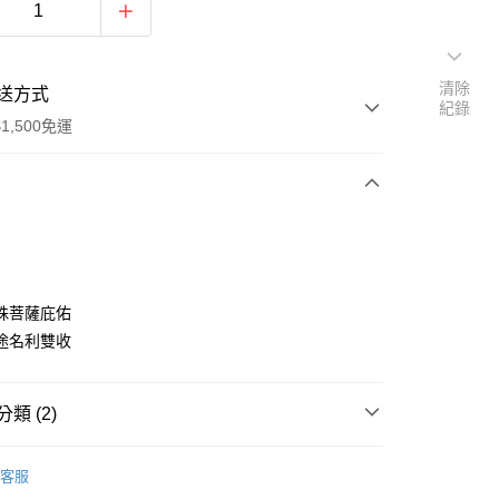
清除
送方式
紀錄
1,500免運
次付款
殊菩薩庇佑
途名利雙收
類 (2)
y
飾
• 手珠 / 手鍊
客服