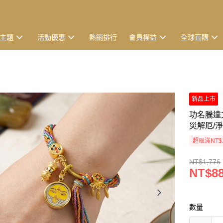
主題
活動優惠
熱銷排行
會員權益
全球直購
新品上市
功名騰達
災解厄/淨
超取滿NT$
NT$1,776
NT$8
數量