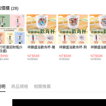
大哥付你
價購 (28)
相關說明
【大哥付
ATM付款
1.本服務
2.付款方
貨到付款
流程，驗
完成交易
3.實際核
4.訂單成
運送方式
消。如遇
行旺運迎財瓶(5
祥願盛溢歡肖杯-豬
祥願盛溢歡肖杯-狗
祥願盛溢
無法說明
付款後全家
任選)
【繳款方
每筆NT$1
1.分期款
$990
NT$588
NT$588
NT$588
$1,980
NT$980
NT$980
NT$980
醒簡訊。
2.透過簡
付款後萊爾
帳／街口支
每筆NT$1
【注意事
付款後7-1
1.本服務
用戶於交
說明
商品規格
相關推薦
每筆NT$1
款買賣價
2.基於同
宅配
資料（包
每筆NT$1
用，由本