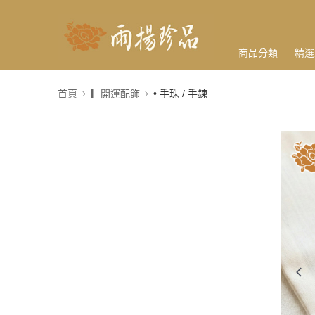
商品分類
精選
首頁
▎開運配飾
• 手珠 / 手鍊