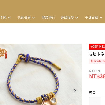
主題
活動優惠
熱銷排行
會員權益
全球直購
享加價購$2
專屬本命
超取滿NT$
NT$776
NT$3
數量