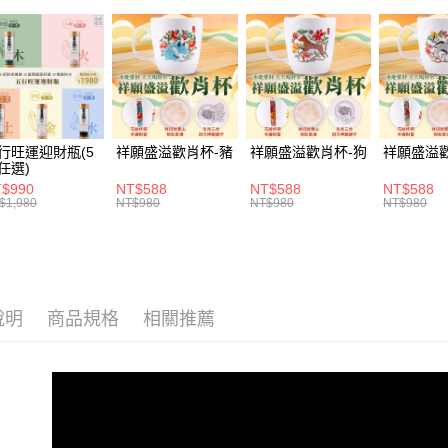
相關說明
全站商品
【大哥付
🎯依需求
ATM付款
1.本服務
2.付款方
貨到付款
流程，驗
完成交易
3.實際核
4.訂單成
運送方式
行旺運迎財瓶(5
祥願盛溢歡肖杯-豬
祥願盛溢歡肖杯-狗
祥願盛溢
消。如遇
任選)
無法說明
付款後全家
$990
NT$588
NT$588
NT$588
【繳款方
$1,980
NT$980
NT$980
NT$980
每筆NT$1
1.分期款
醒簡訊。
2.透過簡
付款後萊爾
帳／街口支
每筆NT$1
【注意事
付款後7-1
說明
商品規格
相關推薦
1.本服務
用戶於交
每筆NT$1
款買賣價
2.基於同
宅配
資料（包
每筆NT$1
用，由本
3.完整用
貨到付款