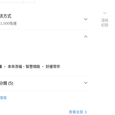
送方式
清除
1,500免運
紀錄
次付款
護 ・ 本命添福、智慧領路 ・ 好運常伴
類 (5)
飾
• 手珠 / 手鍊
y
客服
推薦
薦專區
⏰直播享優惠
查看全部
分期