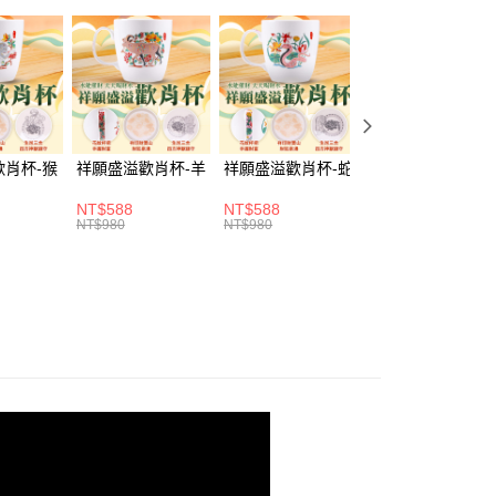
你分期使用說明】
選好運
🕊️ 保平安
由台灣大哥大提供，台灣大哥大用戶可立即使用無須另外申請。
式選擇「大哥付你分期」，訂單成立後會自動跳轉到大哥付的交易
證手機門號後，選擇欲分期的期數、繳款截止日，確認付款後即
。
准額度、可分期數及費用金額請依後續交易確認頁面所載為準。
立30分鐘內，如未前往確認交易或遇審核未通過，訂單將自動取
歡肖杯-猴
祥願盛溢歡肖杯-羊
祥願盛溢歡肖杯-蛇
祥願盛溢歡肖杯-
「轉專審核」未通過狀況，表示未達大哥付你分期系統評分，恕
評估內容。
取貨(訂單門檻$4000以下)
NT$588
NT$588
NT$588
式說明】
NT$980
NT$980
NT$980
20，滿NT$1,500(含以上)免運費
項不併入電信帳單，「大哥付你分期」於每月結算日後寄送繳費提
訊連結打開帳單後，可選擇「超商條碼／台灣大直營門市／銀行轉
富取貨(訂單門檻$4000以下)
付／iPASS MONEY」等通路繳費。
20，滿NT$1,500(含以上)免運費
項】
1取貨(訂單門檻$4000以下)
係由「台灣大哥大股份有限公司」（以下簡稱本公司）所提供，讓
易時，得透過本服務購買商品或服務，並由商店將買賣／分期付
20，滿NT$1,500(含以上)免運費
金債權讓與本公司後，依約使用本公司帳單繳交帳款。
意付款使用「大哥付你分期」之契約關係目的，商店將以您的個人
含姓名、電話或地址）提供予台灣大哥大進項蒐集、處理及利
20，滿NT$1,500(含以上)免運費
公司與您本人進行分期帳單所需資料之確認、核對及更正。
戶服務條款，請詳閱以下連結：
https://oppay.tw/userRule