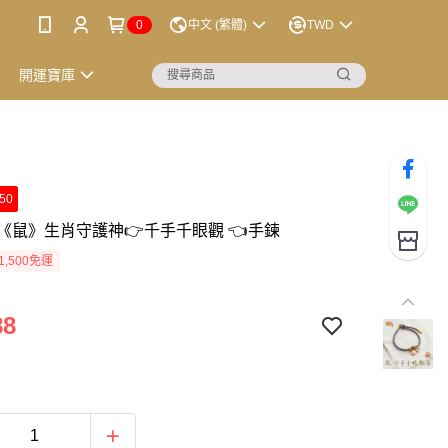
0
中文 (繁體)
TWD
開運寶庫
50
《鼠》生肖守護神👉千手千眼觀 👈手鍊
1,500免運
88