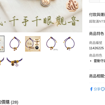
付款與運
超取滿NT$
付款方式
商品特色
信用卡一
商品編號
11426225
LINE Pay
商品特色
Apple Pay
靈動守
街口支付
商品相關分
悠遊付
▎開運配
Google Pa
分享
人氣商品
全支付
🎥直播推
價購 (28)
大哥付你