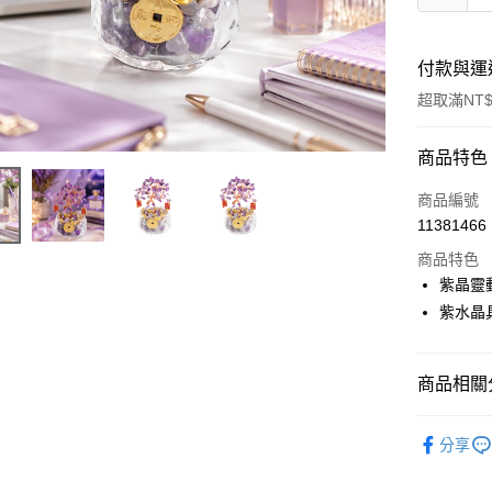
付款與運
超取滿NT$
付款方式
商品特色
信用卡一
商品編號
11381466
LINE Pay
商品特色
Apple Pay
紫晶靈
紫水晶
街口支付
悠遊付
商品相關分
Google Pa
▎風水擺
全支付
分享
🎯依需求
ATM付款