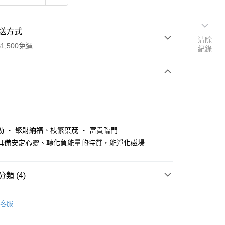
送方式
清除
1,500免運
紀錄
次付款
動 ・ 聚財納福、枝繁葉茂 ・ 富貴臨門
具備安定心靈、轉化負能量的特質，能淨化磁場
類 (4)
y
件
• 風水擺件
客服
選好運
🤝 引貴人