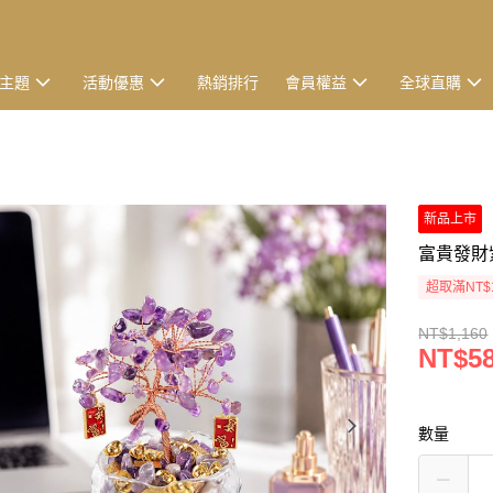
主題
活動優惠
熱銷排行
會員權益
全球直購
新品上市
富貴發財紫
超取滿NT$
NT$1,160
NT$5
數量