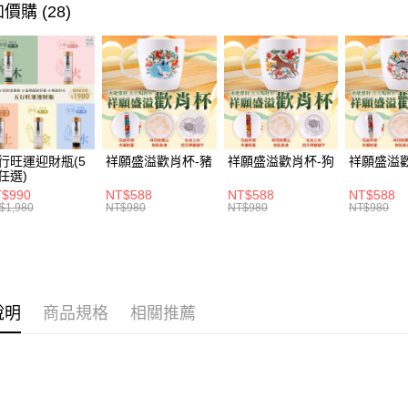
🌟新品上
價購 (28)
貨到付款
全站商品
運送方式
付款後全家
每筆NT$1
行旺運迎財瓶(5
祥願盛溢歡肖杯-豬
祥願盛溢歡肖杯-狗
祥願盛溢
付款後萊爾
任選)
$990
NT$588
NT$588
NT$588
每筆NT$1
$1,980
NT$980
NT$980
NT$980
付款後7-1
每筆NT$1
宅配
說明
商品規格
相關推薦
每筆NT$1
貨到付款
每筆NT$1