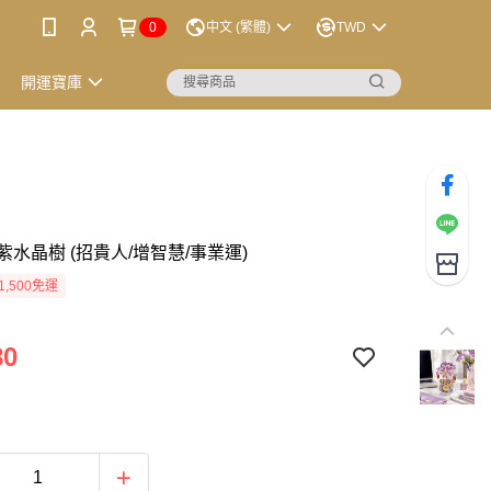
0
中文 (繁體)
TWD
開運寶庫
水晶樹 (招貴人/增智慧/事業運)
1,500免運
80