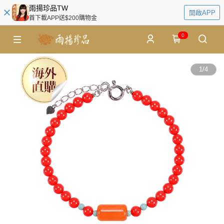
雨揚珍品TW
開啟APP
首下載APP送$200購物金
0
1
/
4