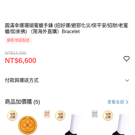
圓滿幸運珊瑚蜜蠟手鍊 (招好運/避邪化災/保平安/招財/老蜜
蠟/如來佛) （限海外直購）Bracelet
國家/地區配送
NT$13,200
NT$6,600
付款與運送方式
付款方式
信用卡一次付款
商品加價購 (5)
查看全部
Apple Pay
Google Pay