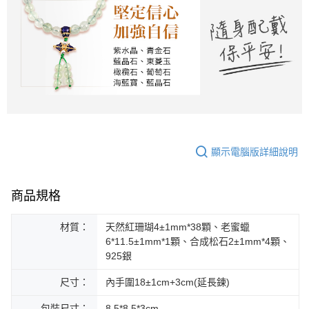
顯示電腦版詳細說明
商品規格
材質：
天然紅珊瑚4±1mm*38顆、老蜜蠟
6*11.5±1mm*1顆、合成松石2±1mm*4顆、
925銀
尺寸：
內手圍18±1cm+3cm(延長鍊)
包裝尺寸：
8.5*8.5*3cm