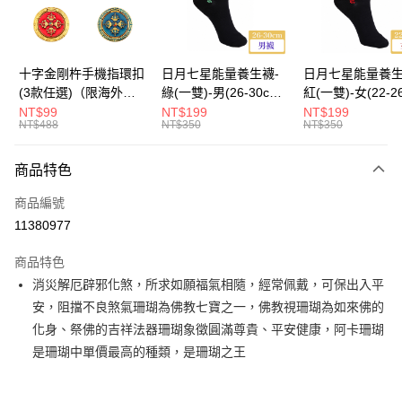
運送方式
海外國際空運
查看運費
十字金剛杵手機指環扣
日月七星能量養生襪-
日月七星能量養生
(3款任選)（限海外直
綠(一雙)-男(26-30cm)-
紅(一雙)-女(22-2
購）Ring Holder
船型（限海外直購）
-船型 （限海外
NT$99
NT$199
NT$199
NT$488
NT$350
NT$350
Socks
Socks
商品特色
商品編號
11380977
商品特色
消災解厄辟邪化煞，所求如願福氣相隨，經常佩戴，可保出入平
安，阻擋不良煞氣珊瑚為佛教七寶之一，佛教視珊瑚為如來佛的
化身、祭佛的吉祥法器珊瑚象徵圓滿尊貴、平安健康，阿卡珊瑚
是珊瑚中單價最高的種類，是珊瑚之王