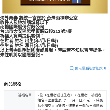
海外票券 將統一寄送於 台灣雨揚辦公室
收件人及地址請填寫以下
雨揚國際股份有限公司
台北市大安區忠孝東路四段212號7樓
祈福人資料提供範例：
在世者-姓名 出生(年/月/日/時)
往生者-姓名 忌日(年/月/日/時)
以上皆需註明是國曆或農曆，時辰若不知以吉時提供，
未註明將以國曆登記。
顯示電腦版詳細說明
商品規格
祈福名單
2位（在世者或往生者），在世者－祈福者
姓名＋國曆生辰（年／月／日／時），時辰
若不知以吉時提供。往生者－姓名＋國曆忌