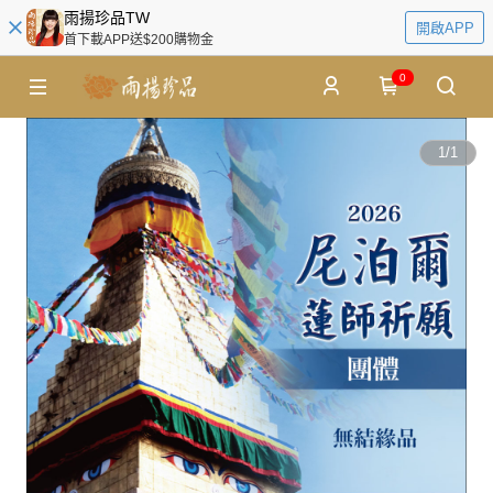
雨揚珍品TW
開啟APP
首下載APP送$200購物金
0
1
/
1