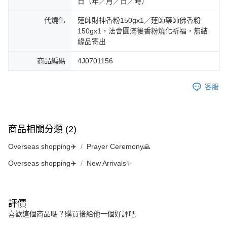
日（年／月／日／時）
代燒化
蓮師財神香粉150gx1／蓮師藥師佛香粉
150gx1，法會圓滿後香粉燒化祈福，無結
緣品寄出
商品編碼
4J0701156
客服
商品相關分類 (2)
Overseas shopping✈️
Prayer Ceremony🙏
Overseas shopping✈️
New Arrivals✨
評價
喜歡這個商品嗎？購買後給他一個好評吧