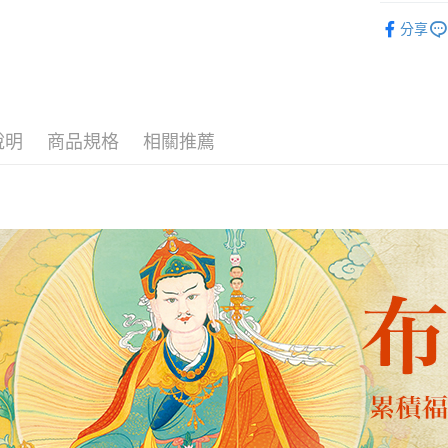
全支付
▎祈福法
分享
貨到付款
全站商品
運送方式
台灣無結緣
說明
商品規格
相關推薦
免運費
貨到付款
每筆NT$1