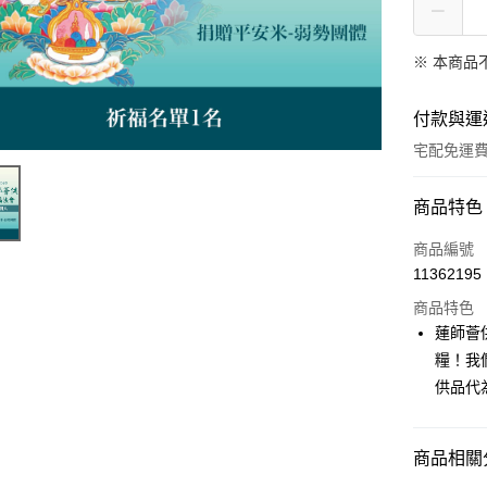
※ 本商品
付款與運
宅配免運
付款方式
商品特色
信用卡一
商品編號
11362195
LINE Pay
商品特色
Apple Pay
蓮師薈
糧！我
街口支付
供品代
悠遊付
Google Pa
商品相關分