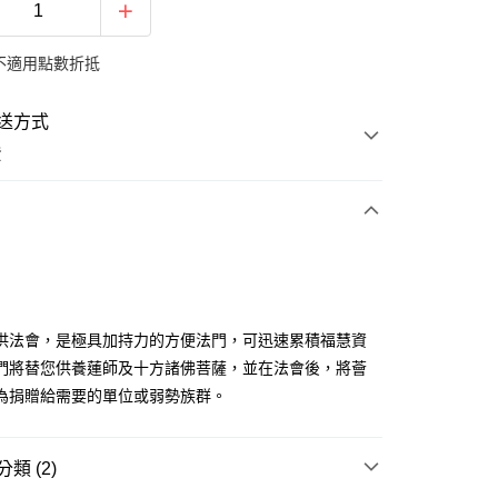
不適用點數折抵
送方式
費
次付款
供法會，是極具加持力的方便法門，可迅速累積福慧資
們將替您供養蓮師及十方諸佛菩薩，並在法會後，將薈
為捐贈給需要的單位或弱勢族群。
y
類 (2)