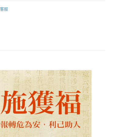
會
丙午年祈福法會
客服
品法會免運 (不寄送出貨明細)
20，滿NT$1,800(含以上)免運費