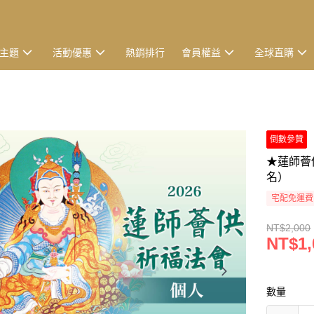
主題
活動優惠
熱銷排行
會員權益
全球直購
倒數參贊
★蓮師薈
名）
宅配免運費
NT$2,000
NT$1,
數量