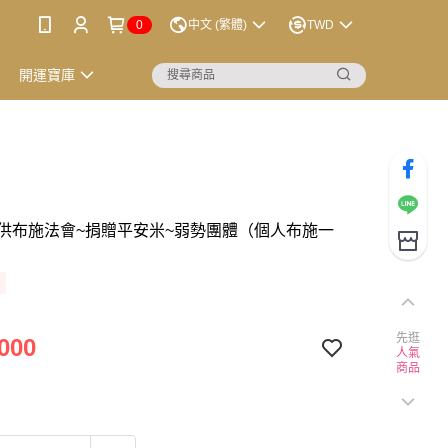
0
中文 (繁體)
TWD
開運寶庫
供布施法會~捐贈平安米~弱勢團體（個人布施一
先逛
000
人氣
商品