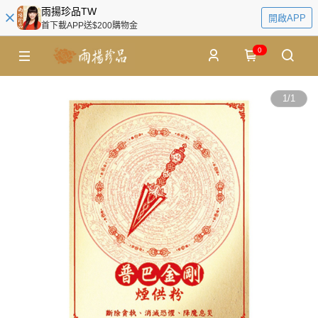
雨揚珍品TW
開啟APP
首下載APP送$200購物金
0
1
/
1