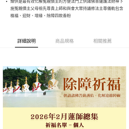
煙供是最有效化解冤親債主的方便法門上供諸佛菩薩護法財神下
施冤親債主父母祖先尊貴上師和與會大眾持誦修法主尊儀軌包含
悠遊付
植福、迎財、增緣、除障四款香粉
Google Pay
全支付
詳細說明
商品規格
相關推薦
貨到付款
運送方式
台灣無結緣品法會免運 (不寄送出貨明細)
免運費
貨到付款
每筆NT$120，滿NT$1,800(含以上)免運費