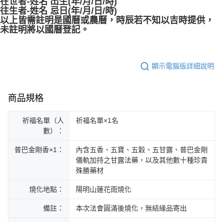
在世者-姓名 出生(年/月/日/時)
往生者-姓名 忌日(年/月/日/時)
以上皆需註明是國曆或農曆，時辰若不知以吉時提供，
未註明將以國曆登記。
顯示電腦版詳細說明
商品規格
祈福名單（人
祈福名單×1名
數）：
普巴金剛香×1：
內含五香、五寶、五穀、五甘露、普巴金剛
儀軌加持之甘露法藥，以及其他數十種珍貴
殊勝藥材
燒化地點：
陽明山蓮花雨燒化
備註：
本次法會圓滿後燒化，無結緣品寄出