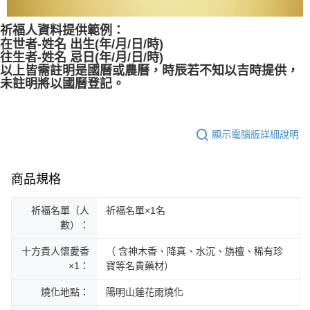
祈福人資料提供範例：
在世者-姓名 出生(年/月/日/時)
往生者-姓名 忌日(年/月/日/時)
以上皆需註明是國曆或農曆，時辰若不知以吉時提供，
未註明將以國曆登記。
顯示電腦版詳細說明
商品規格
祈福名單（人
祈福名單×1名
數）：
十方貴人懷愛香
（ 含神木香、降真、水沉、旃檀、稀有珍
×1：
寶等名貴藥材）
燒化地點：
陽明山蓮花雨燒化