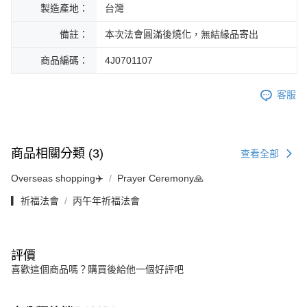
製造產地：
台灣
備註：
本次法會圓滿後燒化，無結緣品寄出
商品編碼：
4J0701107
客服
商品相關分類 (3)
查看全部
Overseas shopping✈️
Prayer Ceremony🙏
▎祈福法會
丙午年祈福法會
評價
喜歡這個商品嗎？購買後給他一個好評吧