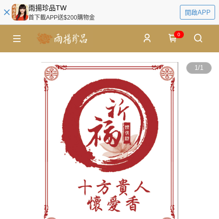
雨揚珍品TW
開啟APP
首下載APP送$200購物金
0
1
/
1