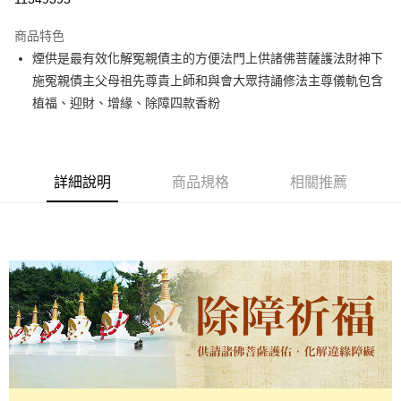
Apple Pay
商品特色
街口支付
煙供是最有效化解冤親債主的方便法門上供諸佛菩薩護法財神下
施冤親債主父母祖先尊貴上師和與會大眾持誦修法主尊儀軌包含
悠遊付
植福、迎財、增緣、除障四款香粉
Google Pay
全支付
詳細說明
商品規格
相關推薦
貨到付款
運送方式
台灣無結緣品法會免運 (不寄送出貨明細)
免運費
貨到付款
每筆NT$120，滿NT$1,800(含以上)免運費