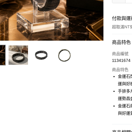
付款與運
超取滿NT$
付款方式
商品特色
信用卡一
商品編號
11341674
LINE Pay
商品特色
Apple Pay
金運石
運與好
街口支付
手排多
悠遊付
運勢昌
金運石
Google Pa
與好運
全支付
大哥付你