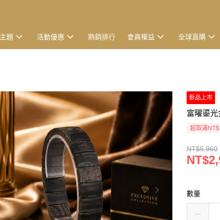
主題
活動優惠
熱銷排行
會員權益
全球直購
新品上市
富曜鎏光
超取滿NT$
NT$5,960
NT$2,
數量