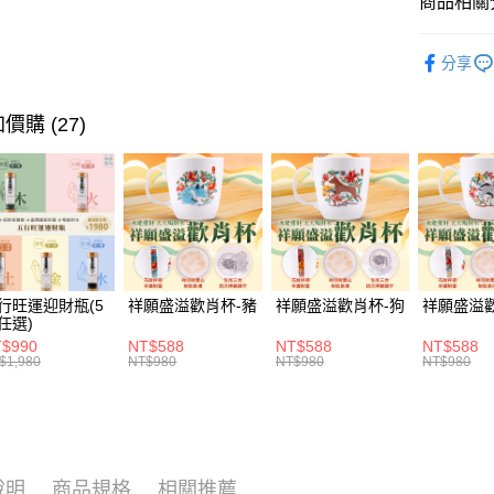
商品相關分
相關說明
【大哥付
▎開運配
ATM付款
1.本服務
分享
2.付款方
🌟新品上
貨到付款
流程，驗
爸氣十足
完成交易
價購 (27)
3.實際核
全站商品
4.訂單成
運送方式
消。如遇
🎯依需求
無法說明
付款後全家
【繳款方
🎯依需求
每筆NT$1
1.分期款
醒簡訊。
2.透過簡
付款後萊爾
帳／街口支
行旺運迎財瓶(5
祥願盛溢歡肖杯-豬
祥願盛溢歡肖杯-狗
祥願盛溢
每筆NT$1
任選)
【注意事
$990
NT$588
NT$588
NT$588
付款後7-1
1.本服務
$1,980
NT$980
NT$980
NT$980
用戶於交
每筆NT$1
款買賣價
2.基於同
宅配
資料（包
每筆NT$1
用，由本
3.完整用
說明
商品規格
相關推薦
貨到付款