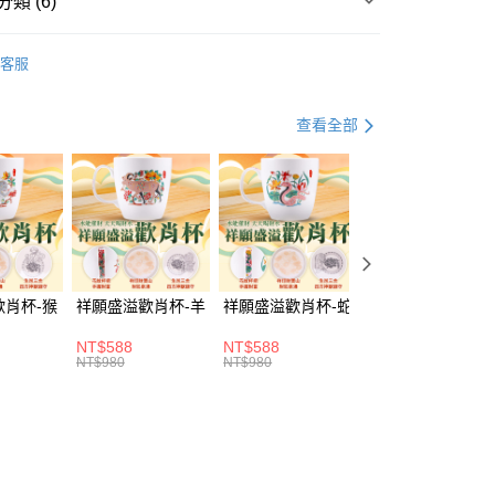
類 (6)
你分期使用說明】
飾
• 手珠 / 手鍊
由台灣大哥大提供，台灣大哥大用戶可立即使用無須另外申請。
客服
式選擇「大哥付你分期」，訂單成立後會自動跳轉到大哥付的交易
市
證手機門號後，選擇欲分期的期數、繳款截止日，確認付款後即
好運無限發
。
查看全部
准額度、可分期數及費用金額請依後續交易確認頁面所載為準。
立30分鐘內，如未前往確認交易或遇審核未通過，訂單將自動取
「轉專審核」未通過狀況，表示未達大哥付你分期系統評分，恕
選好運
🕊️ 保平安
評估內容。
取貨(訂單門檻$4000以下)
式說明】
選好運
💰 招財富
20，滿NT$1,500(含以上)免運費
項不併入電信帳單，「大哥付你分期」於每月結算日後寄送繳費提
訊連結打開帳單後，可選擇「超商條碼／台灣大直營門市／銀行轉
富取貨(訂單門檻$4000以下)
付／iPASS MONEY」等通路繳費。
歡肖杯-猴
祥願盛溢歡肖杯-羊
祥願盛溢歡肖杯-蛇
祥願盛溢歡肖杯-
20，滿NT$1,500(含以上)免運費
項】
NT$588
NT$588
NT$588
1取貨(訂單門檻$4000以下)
係由「台灣大哥大股份有限公司」（以下簡稱本公司）所提供，讓
NT$980
NT$980
NT$980
易時，得透過本服務購買商品或服務，並由商店將買賣／分期付
20，滿NT$1,500(含以上)免運費
金債權讓與本公司後，依約使用本公司帳單繳交帳款。
意付款使用「大哥付你分期」之契約關係目的，商店將以您的個人
含姓名、電話或地址）提供予台灣大哥大進項蒐集、處理及利
20，滿NT$1,500(含以上)免運費
公司與您本人進行分期帳單所需資料之確認、核對及更正。
戶服務條款，請詳閱以下連結：
https://oppay.tw/userRule