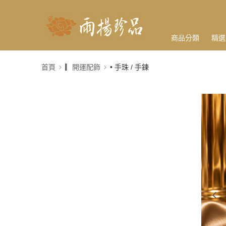
商品分類
精選
首頁
▎開運配飾
• 手珠 / 手鍊