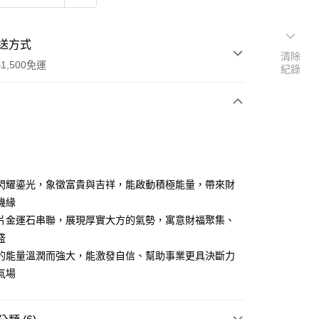
送方式
清除
1,500免運
紀錄
次付款
閃耀鎏光，象徵富貴與吉祥，能啟動積極能量，帶來財
機緣
片金運石串聯，展現厚實大方的氣勢，寓意財福聚集、
盛
的能量溫潤而強大，能激發自信、幫助事業更具決斷力
y
氣場
分期