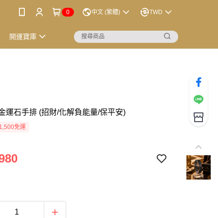
0
中文 (繁體)
TWD
開運寶庫
金運石手排 (招財/化解負能量/保平安)
1,500免運
980