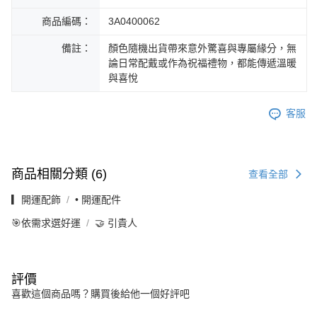
商品編碼：
3A0400062
備註：
顏色隨機出貨帶來意外驚喜與專屬緣分，無
論日常配戴或作為祝福禮物，都能傳遞溫暖
與喜悅
客服
商品相關分類 (6)
查看全部
▎開運配飾
• 開運配件
🎯依需求選好運
🤝 引貴人
評價
喜歡這個商品嗎？購買後給他一個好評吧