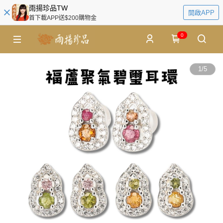
雨揚珍品TW
開啟APP
首下載APP送$200購物金
0
1
/
5