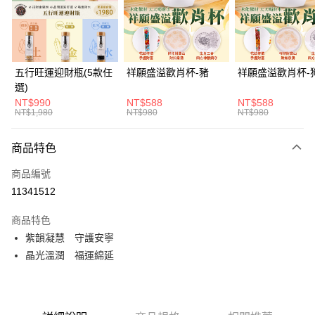
街口支付
悠遊付
Google Pay
五行旺運迎財瓶(5款任
祥願盛溢歡肖杯-豬
祥願盛溢歡肖杯-
選)
全支付
NT$990
NT$588
NT$588
NT$1,980
NT$980
NT$980
大哥付你分期
相關說明
商品特色
【大哥付你分期使用說明】
ATM付款
1.本服務由台灣大哥大提供，台灣大哥大用戶可立即使用無須另外申請。
商品編號
2.付款方式選擇「大哥付你分期」，訂單成立後會自動跳轉到大哥付的交易
貨到付款
流程，驗證手機門號後，選擇欲分期的期數、繳款截止日，確認付款後即完
11341512
成交易。
3.實際核准額度、可分期數及費用金額請依後續交易確認頁面所載為準。
商品特色
運送方式
4.訂單成立30分鐘內，如未前往確認交易或遇審核未通過，訂單將自動取
紫韻凝慧 守護安寧
消。如遇「轉專審核」未通過狀況，表示未達大哥付你分期系統評分，恕無
付款後全家取貨(訂單門檻$4000以下)
法說明評估內容。
晶光溫潤 福運綿延
每筆NT$120，滿NT$1,500(含以上)免運費
【繳款方式說明】
1.分期款項不併入電信帳單，「大哥付你分期」於每月結算日後寄送繳費提
付款後萊爾富取貨(訂單門檻$4000以下)
醒簡訊。
2.透過簡訊連結打開帳單後，可選擇「超商條碼／台灣大直營門市／銀行轉
每筆NT$120，滿NT$1,500(含以上)免運費