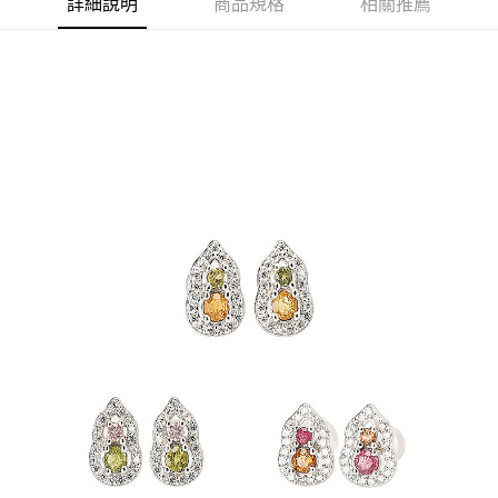
帳／街口支付／iPASS MONEY」等通路繳費。
詳細說明
商品規格
相關推薦
付款後7-11取貨(訂單門檻$4000以下)
【注意事項】
每筆NT$120，滿NT$1,500(含以上)免運費
1.本服務係由「台灣大哥大股份有限公司」（以下簡稱本公司）所提供，讓
用戶於交易時，得透過本服務購買商品或服務，並由商店將買賣／分期付款
買賣價金債權讓與本公司後，依約使用本公司帳單繳交帳款。
宅配
2.基於同意付款使用「大哥付你分期」之契約關係目的，商店將以您的個人
每筆NT$120，滿NT$1,500(含以上)免運費
資料（包含姓名、電話或地址）提供予台灣大哥大進項蒐集、處理及利用，
由本公司與您本人進行分期帳單所需資料之確認、核對及更正。
貨到付款
3.完整用戶服務條款，請詳閱以下連結：
https://oppay.tw/userRule
每筆NT$120，滿NT$1,800(含以上)免運費