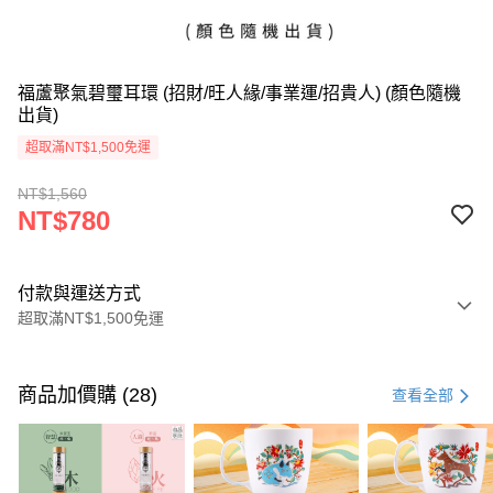
福蘆聚氣碧璽耳環 (招財/旺人緣/事業運/招貴人) (顏色隨機
出貨)
超取滿NT$1,500免運
NT$1,560
NT$780
付款與運送方式
超取滿NT$1,500免運
付款方式
信用卡一次付款
商品加價購 (28)
查看全部
LINE Pay
Apple Pay