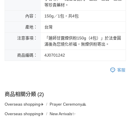
等珍貴藥材。
內容：
150g／1包，共4包
產地：
台灣
注意事項：
「蓮師甘露煙供粉150g（4包）」於法會圓
滿後為您燒化祈福，無煙供粉寄出。
商品編碼：
4J0701242
客服
商品相關分類 (2)
Overseas shopping✈️
Prayer Ceremony🙏
Overseas shopping✈️
New Arrivals✨