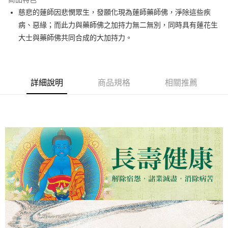
慈悲的蓮師因悲憫眾生，發願化現為蓮師藥師佛，淨除這些疾
運送方式
病、惡緣；而此力與藥師佛之加持力無二無別，同時具有蓮花生
海外無結緣品法會免運 (不寄送出貨明細)
大士與藥師佛共同合成的大加持力。
免運費
詳細說明
商品規格
相關推薦