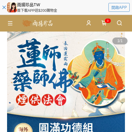
雨揚珍品TW
開啟APP
首下載APP送$200購物金
0
1
/
1