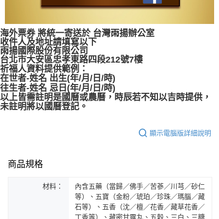
海外票券 將統一寄送於 台灣雨揚辦公室
收件人及地址請填寫以下
雨揚國際股份有限公司
台北市大安區忠孝東路四段212號7樓
祈福人資料提供範例：
在世者-姓名 出生(年/月/日/時)
往生者-姓名 忌日(年/月/日/時)
以上皆需註明是國曆或農曆，時辰若不知以吉時提供，
未註明將以國曆登記。
顯示電腦版詳細說明
商品規格
材料：
內含五藥（當歸／佛手／苦蔘／川芎／砂仁
等）、五寶（金粉／琥珀／珍珠／瑪腦／藏
石等）、五香（沈／檀／花香／藏草花香／
丁香等）、藏密甘露丸、五穀、三白、三糖