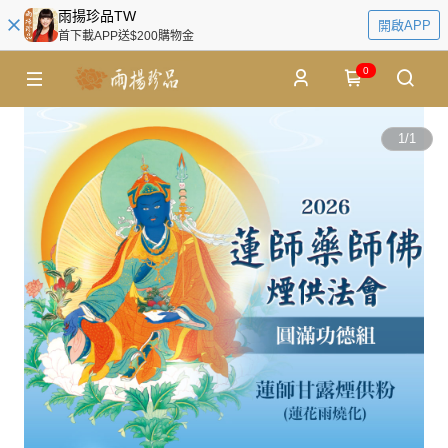
雨揚珍品TW
開啟APP
首下載APP送$200購物金
0
1
/
1