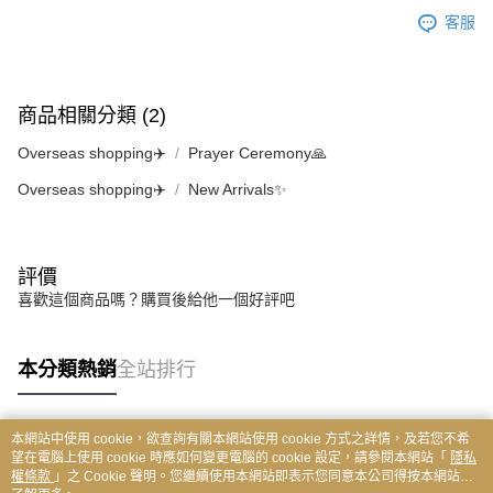
客服
商品相關分類 (2)
Overseas shopping✈️
Prayer Ceremony🙏
Overseas shopping✈️
New Arrivals✨
評價
喜歡這個商品嗎？購買後給他一個好評吧
本分類熱銷
全站排行
本網站中使用 cookie，欲查詢有關本網站使用 cookie 方式之詳情，及若您不希
熱門標籤
望在電腦上使用 cookie 時應如何變更電腦的 cookie 設定，請參閱本網站「
隱私
權條款
」之 Cookie 聲明。您繼續使用本網站即表示您同意本公司得按本網站使