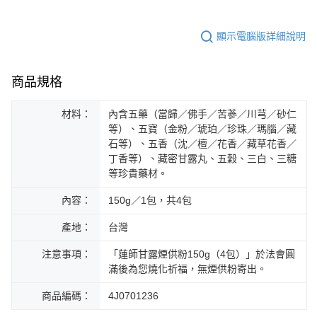
顯示電腦版詳細說明
商品規格
材料：
內含五藥（當歸／佛手／苦蔘／川芎／砂仁
等）、五寶（金粉／琥珀／珍珠／瑪腦／藏
石等）、五香（沈／檀／花香／藏草花香／
丁香等）、藏密甘露丸、五穀、三白、三糖
等珍貴藥材。
內容：
150g／1包，共4包
產地：
台灣
注意事項：
「蓮師甘露煙供粉150g（4包）」於法會圓
滿後為您燒化祈福，無煙供粉寄出。
商品編碼：
4J0701236