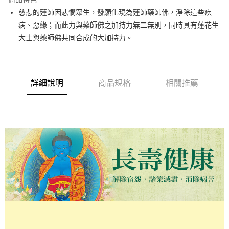
慈悲的蓮師因悲憫眾生，發願化現為蓮師藥師佛，淨除這些疾
運送方式
病、惡緣；而此力與藥師佛之加持力無二無別，同時具有蓮花生
海外無結緣品法會免運 (不寄送出貨明細)
大士與藥師佛共同合成的大加持力。
免運費
詳細說明
商品規格
相關推薦