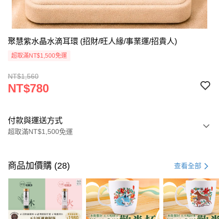
聚慧紫水晶水滴耳環 (招財/旺人緣/事業運/招貴人)
超取滿NT$1,500免運
NT$1,560
NT$780
付款與運送方式
超取滿NT$1,500免運
付款方式
信用卡一次付款
商品加價購 (28)
查看全部
LINE Pay
Apple Pay
街口支付