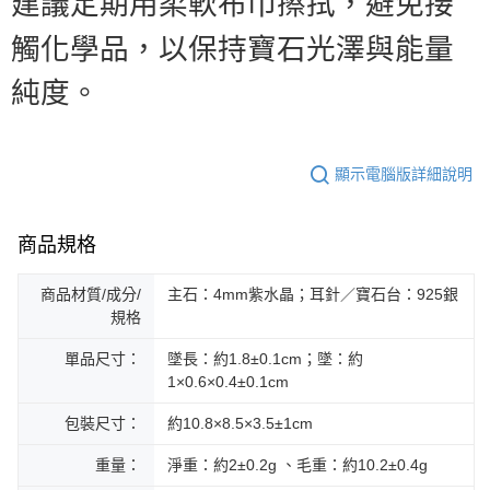
建議定期用柔軟布巾擦拭，避免接
觸化學品，以保持寶石光澤與能量
純度。
顯示電腦版詳細說明
商品規格
商品材質/成分/
主石：4mm紫水晶；耳針／寶石台：925銀
規格
單品尺寸：
墜長：約1.8±0.1cm；墜：約
1×0.6×0.4±0.1cm
包裝尺寸：
約10.8×8.5×3.5±1cm
重量：
淨重：約2±0.2g 、毛重：約10.2±0.4g