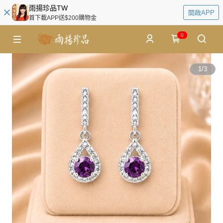
雨揚珍品TW
開啟APP
首下載APP送$200購物金
0
1
/
3