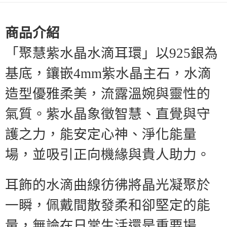
付款後7-11取貨(訂單門檻$4000以下)
【注意事項】
每筆NT$120，滿NT$1,500(含以上)免運費
1.本服務係由「台灣大哥大股份有限公司」（以下簡稱本公司）所提供，讓
用戶於交易時，得透過本服務購買商品或服務，並由商店將買賣／分期付款
商品介紹
買賣價金債權讓與本公司後，依約使用本公司帳單繳交帳款。
宅配
2.基於同意付款使用「大哥付你分期」之契約關係目的，商店將以您的個人
「聚慧紫水晶水滴耳環」以
925
銀為
每筆NT$120，滿NT$1,500(含以上)免運費
資料（包含姓名、電話或地址）提供予台灣大哥大進項蒐集、處理及利用，
由本公司與您本人進行分期帳單所需資料之確認、核對及更正。
貨到付款
基底，鑲嵌
4mm
紫水晶主石，水滴
3.完整用戶服務條款，請詳閱以下連結：
https://oppay.tw/userRule
每筆NT$120，滿NT$1,800(含以上)免運費
造型優雅柔美，流露溫婉與靈性的
氣質。紫水晶象徵智慧、直覺與守
護之力，能安定心神、淨化能量
場，並吸引正向機緣與貴人助力。
耳飾的水滴曲線彷彿將晶光凝聚於
一瞬，佩戴間散發柔和卻堅定的能
量，無論在日常生活還是重要場