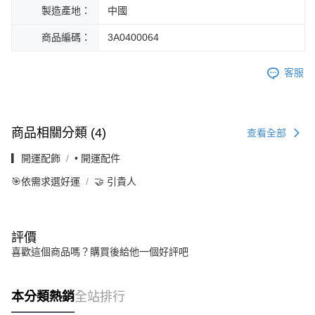
製造產地：
中國
商品編碼：
3A0400064
客服
商品相關分類 (4)
查看全部
▎開運配飾
• 開運配件
🎯依需求選好運
🤝 引貴人
評價
喜歡這個商品嗎？購買後給他一個好評吧
本分類熱銷
全站排行