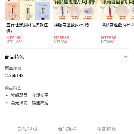
悠遊付
Google Pay
五行旺運迎財瓶(5款任
祥願盛溢歡肖杯-豬
祥願盛溢歡肖杯-
選)
全支付
NT$990
NT$588
NT$588
NT$1,980
NT$980
NT$980
大哥付你分期
相關說明
商品特色
【大哥付你分期使用說明】
ATM付款
1.本服務由台灣大哥大提供，台灣大哥大用戶可立即使用無須另外申請。
商品編號
2.付款方式選擇「大哥付你分期」，訂單成立後會自動跳轉到大哥付的交易
貨到付款
流程，驗證手機門號後，選擇欲分期的期數、繳款截止日，確認付款後即完
11255142
成交易。
3.實際核准額度、可分期數及費用金額請依後續交易確認頁面所載為準。
商品特色
運送方式
4.訂單成立30分鐘內，如未前往確認交易或遇審核未通過，訂單將自動取
紫韻凝慧 守護安寧
消。如遇「轉專審核」未通過狀況，表示未達大哥付你分期系統評分，恕無
付款後全家取貨(訂單門檻$4000以下)
法說明評估內容。
晶光溫潤 福運綿延
每筆NT$120，滿NT$1,500(含以上)免運費
【繳款方式說明】
1.分期款項不併入電信帳單，「大哥付你分期」於每月結算日後寄送繳費提
付款後萊爾富取貨(訂單門檻$4000以下)
醒簡訊。
2.透過簡訊連結打開帳單後，可選擇「超商條碼／台灣大直營門市／銀行轉
每筆NT$120，滿NT$1,500(含以上)免運費
帳／街口支付／iPASS MONEY」等通路繳費。
詳細說明
商品規格
相關推薦