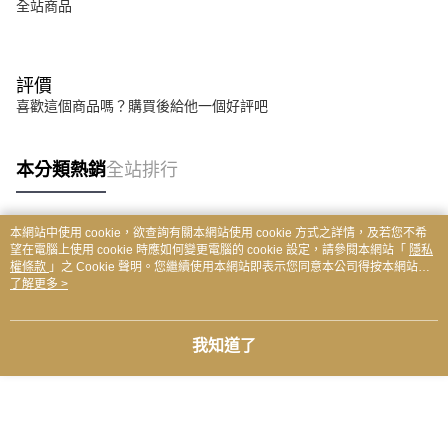
全站商品
評價
喜歡這個商品嗎？購買後給他一個好評吧
本分類熱銷
全站排行
本網站中使用 cookie，欲查詢有關本網站使用 cookie 方式之詳情，及若您不希
熱門標籤
望在電腦上使用 cookie 時應如何變更電腦的 cookie 設定，請參閱本網站「
隱私
權條款
」之 Cookie 聲明。您繼續使用本網站即表示您同意本公司得按本網站使
用條款之 Cookie 聲明使用 cookie。
了解更多 >
我知道了