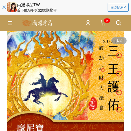
雨揚珍品TW
開啟APP
首下載APP送$200購物金
0
1
/
2