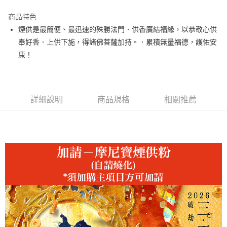
3 期 0 利率 每期
NT$333
21家銀行
商品特色
合作金庫商業銀行
第一商業銀行
LINE Pay
煙供是最簡便、最迅速的殊勝法門．供香廣結福緣，以恭敬心供
華南商業銀行
彰化商業銀行
奉好香．上供下施，得諸佛菩薩加持。．累積無量福德，護佑安
Apple Pay
上海商業儲蓄銀行
台北富邦商業銀行
國泰世華商業銀行
兆豐國際商業銀行
康！
街口支付
臺灣中小企業銀行
台中商業銀行
匯豐（台灣）商業銀行
華泰商業銀行
悠遊付
聯邦商業銀行
遠東國際商業銀行
元大商業銀行
永豐商業銀行
詳細說明
商品規格
相關推薦
Google Pay
玉山商業銀行
星展（台灣）商業銀行
台新國際商業銀行
中國信託商業銀行
全支付
台灣樂天信用卡公司
大哥付你分期
相關說明
【大哥付你分期使用說明】
ATM付款
1.本服務由台灣大哥大提供，台灣大哥大用戶可立即使用無須另外申請。
2.付款方式選擇「大哥付你分期」，訂單成立後會自動跳轉到大哥付的交易
流程，驗證手機門號後，選擇欲分期的期數、繳款截止日，確認付款後即完
運送方式
成交易。
3.實際核准額度、可分期數及費用金額請依後續交易確認頁面所載為準。
宅配
4.訂單成立30分鐘內，如未前往確認交易或遇審核未通過，訂單將自動取
每筆NT$120，滿NT$1,500(含以上)免運費
消。如遇「轉專審核」未通過狀況，表示未達大哥付你分期系統評分，恕無