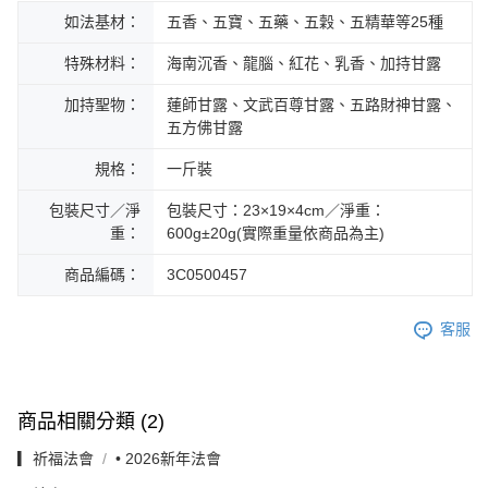
如法基材：
五香、五寶、五藥、五穀、五精華等25種
特殊材料：
海南沉香、龍腦、紅花、乳香、加持甘露
加持聖物：
蓮師甘露、文武百尊甘露、五路財神甘露、
五方佛甘露
規格：
一斤裝
包裝尺寸／淨
包裝尺寸：23×19×4cm／淨重：
重：
600g±20g(實際重量依商品為主)
商品編碼：
3C0500457
客服
商品相關分類 (2)
▎祈福法會
• 2026新年法會