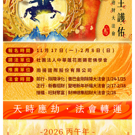
法說明評估內容。
【繳款方式說明】
1.分期款項不併入電信帳單，「大哥付你分期」於每月結算日後寄送繳費提
醒簡訊。
2.透過簡訊連結打開帳單後，可選擇「超商條碼／台灣大直營門市／銀行轉
帳／街口支付／iPASS MONEY」等通路繳費。
【注意事項】
1.本服務係由「台灣大哥大股份有限公司」（以下簡稱本公司）所提供，讓
用戶於交易時，得透過本服務購買商品或服務，並由商店將買賣／分期付款
買賣價金債權讓與本公司後，依約使用本公司帳單繳交帳款。
2.基於同意付款使用「大哥付你分期」之契約關係目的，商店將以您的個人
資料（包含姓名、電話或地址）提供予台灣大哥大進項蒐集、處理及利用，
由本公司與您本人進行分期帳單所需資料之確認、核對及更正。
3.完整用戶服務條款，請詳閱以下連結：
https://oppay.tw/userRule