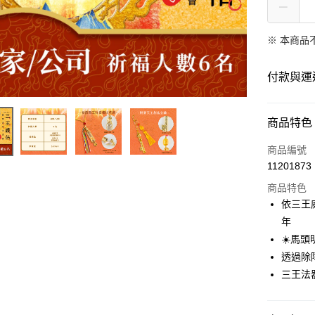
※ 本商品
付款與運
付款方式
商品特色
信用卡一
商品編號
11201873
Apple Pay
商品特色
Google Pa
依三王
年
☀️馬
運送方式
透過除
海外國際
三王法