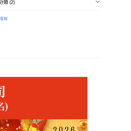
類 (2)
shopping✈️
Prayer Ceremony🙏
客服
shopping✈️
New Arrivals✨