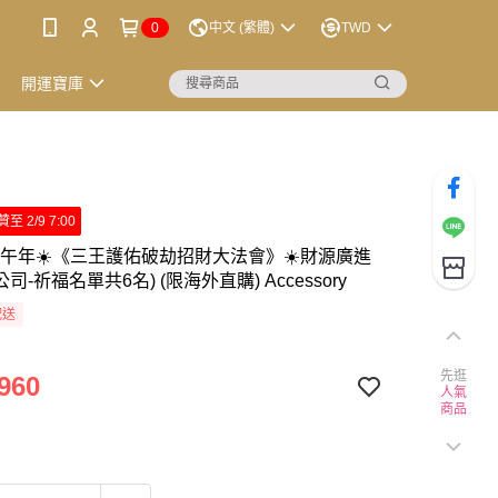
0
中文 (繁體)
TWD
開運寶庫
 2/9 7:00
6丙午年☀️《三王護佑破劫招財大法會》☀️財源廣進
公司-祈福名單共6名) (限海外直購) Accessory
配送
先逛
960
人氣
商品