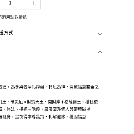
不適用點數折抵
送方式
次付款
y
威德，為參與者淨化障礙、轉厄為祥，開啟福慧雙全之
頭明王、破災厄☀️財寶天王、開財庫☀️格薩爾王、穩社稷
障、修法、接福三階段，層層清淨個人與環境磁場
空運
查看運費
器隨身，晝夜得本尊護持，化解違緣、穩固福慧