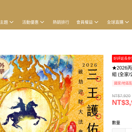
主題
活動優惠
熱銷排行
會員權益
全球直購
好評延長參贊至
★202
組 (全家/
國家/地區
NT$7,920
NT$3,
數量