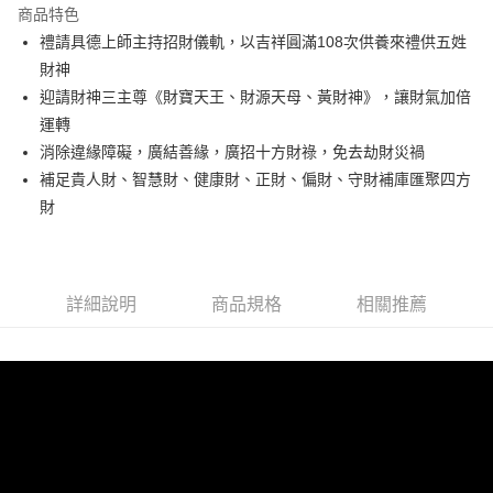
商品特色
街口支付
禮請具德上師主持招財儀軌，以吉祥圓滿108次供養來禮供五姓
財神
悠遊付
迎請財神三主尊《財寶天王、財源天母、黃財神》，讓財氣加倍
Google Pay
運轉
消除違緣障礙，廣結善緣，廣招十方財祿，免去劫財災禍
全支付
補足貴人財、智慧財、健康財、正財、偏財、守財補庫匯聚四方
大哥付你分期
財
相關說明
【大哥付你分期使用說明】
ATM付款
1.本服務由台灣大哥大提供，台灣大哥大用戶可立即使用無須另外申請。
2.付款方式選擇「大哥付你分期」，訂單成立後會自動跳轉到大哥付的交易
詳細說明
商品規格
相關推薦
貨到付款
流程，驗證手機門號後，選擇欲分期的期數、繳款截止日，確認付款後即完
成交易。
3.實際核准額度、可分期數及費用金額請依後續交易確認頁面所載為準。
運送方式
4.訂單成立30分鐘內，如未前往確認交易或遇審核未通過，訂單將自動取
消。如遇「轉專審核」未通過狀況，表示未達大哥付你分期系統評分，恕無
付款後全家取貨(訂單門檻$4000以下)
法說明評估內容。
每筆NT$120，滿NT$1,500(含以上)免運費
【繳款方式說明】
1.分期款項不併入電信帳單，「大哥付你分期」於每月結算日後寄送繳費提
付款後萊爾富取貨(訂單門檻$4000以下)
醒簡訊。
2.透過簡訊連結打開帳單後，可選擇「超商條碼／台灣大直營門市／銀行轉