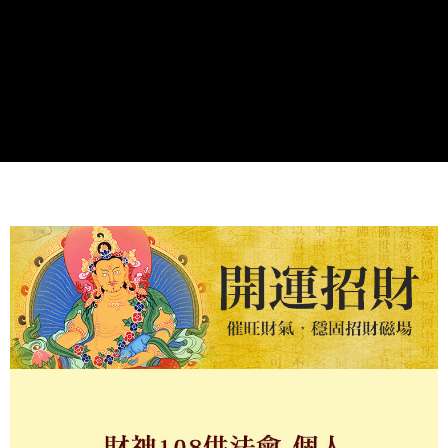
每筆NT$120，滿NT$1,500(含以上)免運費
帳／街口支付／iPASS MONEY」等通路繳費。
付款後7-11取貨(訂單門檻$4000以下)
【注意事項】
每筆NT$120，滿NT$1,500(含以上)免運費
1.本服務係由「台灣大哥大股份有限公司」（以下簡稱本公司）所提供，讓
用戶於交易時，得透過本服務購買商品或服務，並由商店將買賣／分期付款
買賣價金債權讓與本公司後，依約使用本公司帳單繳交帳款。
宅配
2.基於同意付款使用「大哥付你分期」之契約關係目的，商店將以您的個人
每筆NT$120，滿NT$1,500(含以上)免運費
資料（包含姓名、電話或地址）提供予台灣大哥大進項蒐集、處理及利用，
由本公司與您本人進行分期帳單所需資料之確認、核對及更正。
貨到付款
3.完整用戶服務條款，請詳閱以下連結：
https://oppay.tw/userRule
每筆NT$120，滿NT$1,800(含以上)免運費