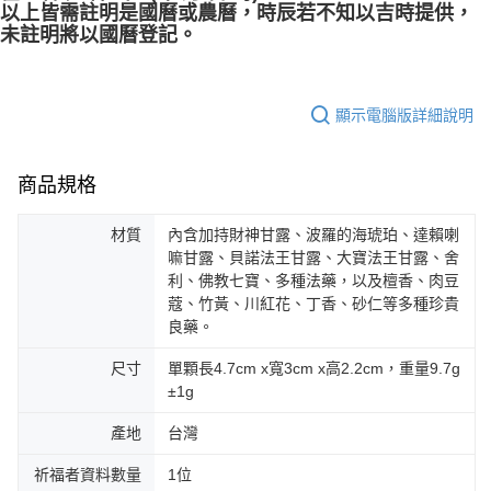
以上皆需註明是國曆或農曆，時辰若不知以吉時提供，
未註明將以國曆登記。
顯示電腦版詳細說明
商品規格
材質
內含加持財神甘露、波羅的海琥珀、達賴喇
嘛甘露、貝諾法王甘露、大寶法王甘露、舍
利、佛教七寶、多種法藥，以及檀香、肉豆
蔻、竹黃、川紅花、丁香、砂仁等多種珍貴
良藥。
尺寸
單顆長4.7cm x寬3cm x高2.2cm，重量9.7g
±1g
產地
台灣
祈福者資料數量
1位