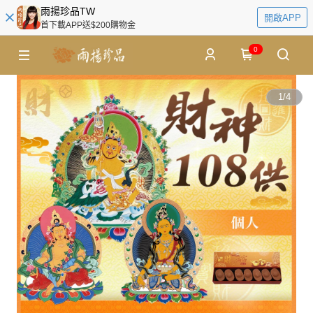
雨揚珍品TW
開啟APP
首下載APP送$200購物金
0
1
/
4