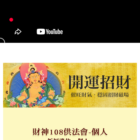
每筆NT$120，滿NT$1,500(含以上)免運費
帳／街口支付／iPASS MONEY」等通路繳費。
付款後7-11取貨(訂單門檻$4000以下)
【注意事項】
每筆NT$120，滿NT$1,500(含以上)免運費
1.本服務係由「台灣大哥大股份有限公司」（以下簡稱本公司）所提供，讓
用戶於交易時，得透過本服務購買商品或服務，並由商店將買賣／分期付款
買賣價金債權讓與本公司後，依約使用本公司帳單繳交帳款。
宅配
2.基於同意付款使用「大哥付你分期」之契約關係目的，商店將以您的個人
每筆NT$120，滿NT$1,500(含以上)免運費
資料（包含姓名、電話或地址）提供予台灣大哥大進項蒐集、處理及利用，
由本公司與您本人進行分期帳單所需資料之確認、核對及更正。
貨到付款
3.完整用戶服務條款，請詳閱以下連結：
https://oppay.tw/userRule
每筆NT$120，滿NT$1,800(含以上)免運費