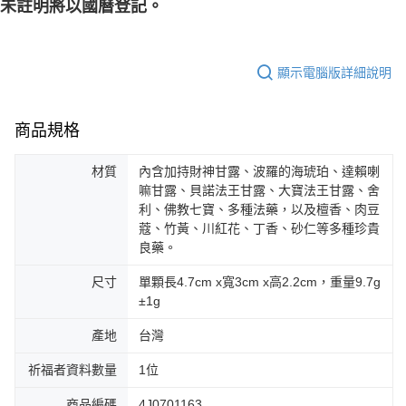
未註明將以國曆登記。
顯示電腦版詳細說明
商品規格
材質
內含加持財神甘露、波羅的海琥珀、達賴喇
嘛甘露、貝諾法王甘露、大寶法王甘露、舍
利、佛教七寶、多種法藥，以及檀香、肉豆
蔻、竹黃、川紅花、丁香、砂仁等多種珍貴
良藥。
尺寸
單顆長4.7cm x寬3cm x高2.2cm，重量9.7g
±1g
產地
台灣
祈福者資料數量
1位
商品編碼
4J0701163