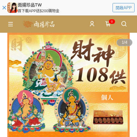
雨揚珍品TW
開啟APP
首下載APP送$200購物金
0
1
/
4