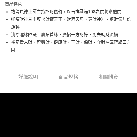
商品特色
街口支付
禮請具德上師主持招財儀軌，以吉祥圓滿108次供養來禮供
迎請財神三主尊《財寶天王、財源天母、黃財神》，讓財氣加倍
悠遊付
運轉
Google Pay
消除違緣障礙，廣結善緣，廣招十方財祿，免去劫財災禍
補足貴人財、智慧財、健康財、正財、偏財、守財補庫匯聚四方
全支付
財
大哥付你分期
相關說明
【大哥付你分期使用說明】
ATM付款
1.本服務由台灣大哥大提供，台灣大哥大用戶可立即使用無須另外申請。
詳細說明
商品規格
相關推薦
2.付款方式選擇「大哥付你分期」，訂單成立後會自動跳轉到大哥付的交易
貨到付款
流程，驗證手機門號後，選擇欲分期的期數、繳款截止日，確認付款後即完
成交易。
3.實際核准額度、可分期數及費用金額請依後續交易確認頁面所載為準。
運送方式
4.訂單成立30分鐘內，如未前往確認交易或遇審核未通過，訂單將自動取
消。如遇「轉專審核」未通過狀況，表示未達大哥付你分期系統評分，恕無
付款後全家取貨(訂單門檻$4000以下)
法說明評估內容。
每筆NT$120，滿NT$1,500(含以上)免運費
【繳款方式說明】
1.分期款項不併入電信帳單，「大哥付你分期」於每月結算日後寄送繳費提
付款後萊爾富取貨(訂單門檻$4000以下)
醒簡訊。
2.透過簡訊連結打開帳單後，可選擇「超商條碼／台灣大直營門市／銀行轉