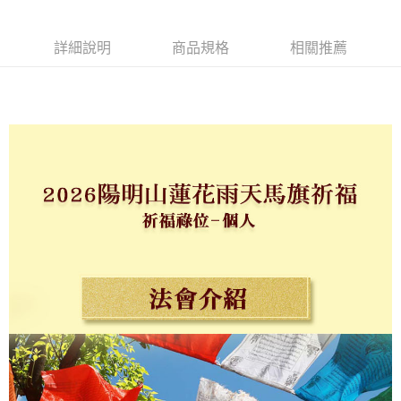
帳／街口支付／iPASS MONEY」等通路繳費。
【注意事項】
詳細說明
商品規格
相關推薦
1.本服務係由「台灣大哥大股份有限公司」（以下簡稱本公司）所提供，讓
用戶於交易時，得透過本服務購買商品或服務，並由商店將買賣／分期付款
買賣價金債權讓與本公司後，依約使用本公司帳單繳交帳款。
2.基於同意付款使用「大哥付你分期」之契約關係目的，商店將以您的個人
資料（包含姓名、電話或地址）提供予台灣大哥大進項蒐集、處理及利用，
由本公司與您本人進行分期帳單所需資料之確認、核對及更正。
3.完整用戶服務條款，請詳閱以下連結：
https://oppay.tw/userRule