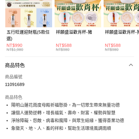
街口支付
悠遊付
Google Pay
五行旺運迎財瓶(5款任
祥願盛溢歡肖杯-豬
祥願盛溢歡肖杯-
選)
全支付
NT$990
NT$588
NT$588
NT$1,980
NT$980
NT$980
大哥付你分期
相關說明
商品特色
【大哥付你分期使用說明】
ATM付款
1.本服務由台灣大哥大提供，台灣大哥大用戶可立即使用無須另外申請。
商品編號
2.付款方式選擇「大哥付你分期」，訂單成立後會自動跳轉到大哥付的交易
流程，驗證手機門號後，選擇欲分期的期數、繳款截止日，確認付款後即完
11091689
運送方式
成交易。
3.實際核准額度、可分期數及費用金額請依後續交易確認頁面所載為準。
宅配
商品特色
4.訂單成立30分鐘內，如未前往確認交易或遇審核未通過，訂單將自動取
陽明山蓮花雨度母殿祈福懸掛，為一切眾生帶來無量功德
每筆NT$120，滿NT$1,500(含以上)免運費
消。如遇「轉專審核」未通過狀況，表示未達大哥付你分期系統評分，恕無
法說明評估內容。
讓個人運勢逆轉，增長福氣、壽命、財富、權勢與智慧
台灣無結緣品法會免運 (不寄送出貨明細)
【繳款方式說明】
淨除障礙、怨敵、病毒和魔障，與眾生結緣，獲得善業功德
1.分期款項不併入電信帳單，「大哥付你分期」於每月結算日後寄送繳費提
免運費
象徵天、地、人、畜的祥和，幫助生活環境風調雨順
醒簡訊。
2.透過簡訊連結打開帳單後，可選擇「超商條碼／台灣大直營門市／銀行轉