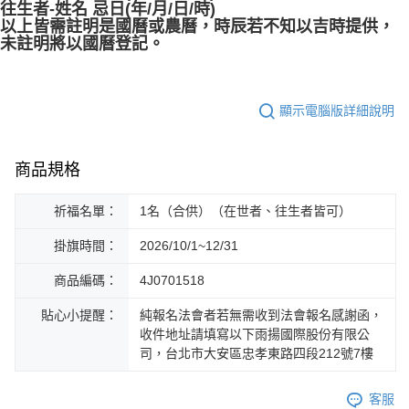
往生者-姓名 忌日(年/月/日/時)
以上皆需註明是國曆或農曆，時辰若不知以吉時提供，
未註明將以國曆登記。
顯示電腦版詳細說明
商品規格
祈福名單：
1名（合供）（在世者、往生者皆可）
掛旗時間：
2026/10/1~12/31
商品編碼：
4J0701518
貼心小提醒：
純報名法會者若無需收到法會報名感謝函，
收件地址請填寫以下雨揚國際股份有限公
司，台北市大安區忠孝東路四段212號7樓
客服