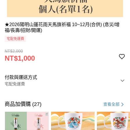
★2026陽明山蓮花雨天馬旗祈福 10~12月(合供) (息災/增
福/長壽/招財/開運)
宅配免運費
NT$2,000
NT$1,000
付款與運送方式
宅配免運費
付款方式
信用卡一次付款
商品加價購 (27)
查看全部
LINE Pay
Apple Pay