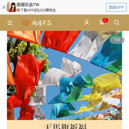
雨揚珍品TW
開啟APP
首下載APP送$200購物金
0
1
/
4