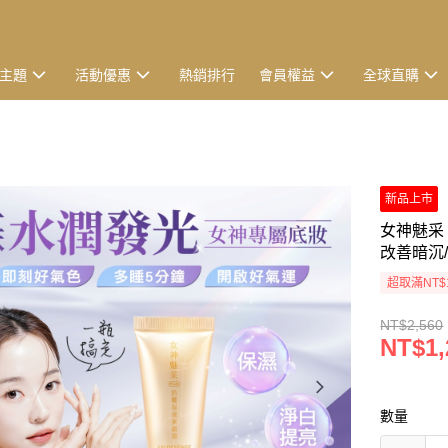
主題
活動優惠
熱銷排行
會員權益
全球直購
新品上市
女神魅采 
改善暗沉/
超取滿NT$
NT$2,560
NT$1,
數量