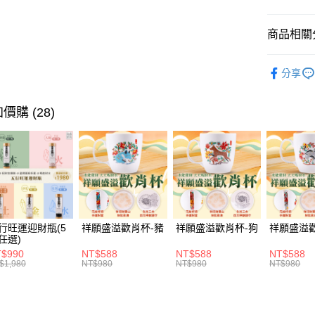
大哥付你
相關說明
商品相關分
【大哥付
ATM付款
1.本服務
▎美容保
2.付款方
分享
貨到付款
流程，驗
七夕開運
完成交易
3.實際核
🎥直播推
價購 (28)
4.訂單成
運送方式
消。如遇
全站商品
無法說明
付款後全家
【繳款方
每筆NT$1
1.分期款
醒簡訊。
2.透過簡
付款後萊爾
帳／街口支
每筆NT$1
行旺運迎財瓶(5
祥願盛溢歡肖杯-豬
祥願盛溢歡肖杯-狗
祥願盛溢
【注意事
付款後7-1
任選)
1.本服務
$990
NT$588
NT$588
NT$588
用戶於交
每筆NT$1
$1,980
NT$980
NT$980
NT$980
款買賣價
2.基於同
宅配
資料（包
每筆NT$1
用，由本