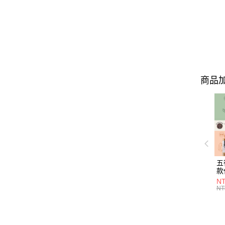
商品加
五
款
NT
NT