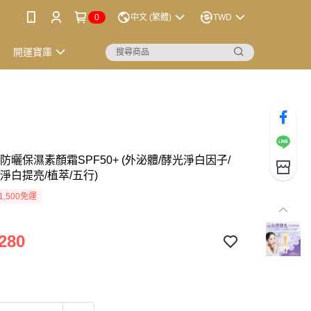
0
中文 (繁體)
TWD
開運寶庫
防曬保濕素顏霜SPF50+ (外泌體/酵光淨白因子/
淨白提亮/植萃/五行)
1,500免運
280