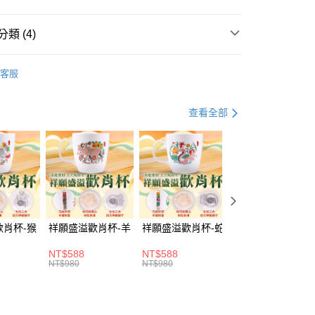
分期
類 (4)
你分期使用說明】
由台灣大哥大提供，台灣大哥大用戶可立即使用無須另外申請。
健
• 美容用品
式選擇「大哥付你分期」，訂單成立後會自動跳轉到大哥付的交易
客服
證手機門號後，選擇欲分期的期數、繳款截止日，確認付款後即
情人節送禮
。
准額度、可分期數及費用金額請依後續交易確認頁面所載為準。
薦專區
⏰直播享優惠
查看全部
立30分鐘內，如未前往確認交易或遇審核未通過，訂單將自動取
「轉專審核」未通過狀況，表示未達大哥付你分期系統評分，恕
評估內容。
取貨(訂單門檻$4000以下)
式說明】
20，滿NT$1,500(含以上)免運費
項不併入電信帳單，「大哥付你分期」於每月結算日後寄送繳費提
訊連結打開帳單後，可選擇「超商條碼／台灣大直營門市／銀行轉
富取貨(訂單門檻$4000以下)
付／iPASS MONEY」等通路繳費。
20，滿NT$1,500(含以上)免運費
歡肖杯-猴
祥願盛溢歡肖杯-羊
祥願盛溢歡肖杯-蛇
祥願盛溢歡肖杯-
項】
1取貨(訂單門檻$4000以下)
係由「台灣大哥大股份有限公司」（以下簡稱本公司）所提供，讓
NT$588
NT$588
NT$588
易時，得透過本服務購買商品或服務，並由商店將買賣／分期付
20，滿NT$1,500(含以上)免運費
NT$980
NT$980
NT$980
金債權讓與本公司後，依約使用本公司帳單繳交帳款。
意付款使用「大哥付你分期」之契約關係目的，商店將以您的個人
含姓名、電話或地址）提供予台灣大哥大進項蒐集、處理及利
20，滿NT$1,500(含以上)免運費
公司與您本人進行分期帳單所需資料之確認、核對及更正。