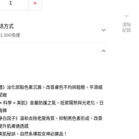
清除
送方式
紀錄
1,500免運
次付款
體》淡化斑點色素沉澱，改善膚色不均與粗糙，平滑細
緊緻
 × 科學 × 美肌》金屬防護之氣，抵禦陽煞與光老化，日
盾牌
淨白因子》溫和去除老廢角質，抑制黑色素形成、改善
y
提升肌膚通透感
美肌秘訣，自然系裸妝女神必勝品！