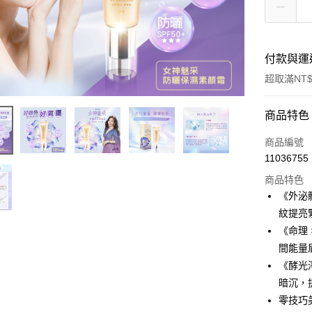
付款與運
超取滿NT$
付款方式
商品特色
信用卡一
商品編號
11036755
LINE Pay
商品特色
Apple Pay
《外泌
紋提亮
街口支付
《命理
悠遊付
間能量
《酵光
Google Pa
暗沉，
全支付
零技巧