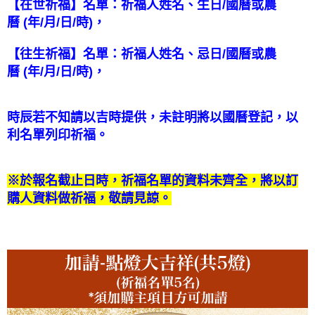
【在世祈福
】
名單：祈福人姓名、生日
/
國曆或農
曆
(
年
/
月
/
日
/
時
)
，
【往生祈福
】
名單：祈福人姓名、忌日
/
國曆或農
曆
(
年
/
月
/
日
/
時
)
，
時辰若不知請以吉時提供，未註明將以國曆登記，以
利名單列印祈福。
※於報名截止日時，祈福名單的資料未齊全，將以訂
購人資料做祈福，敬請見諒。