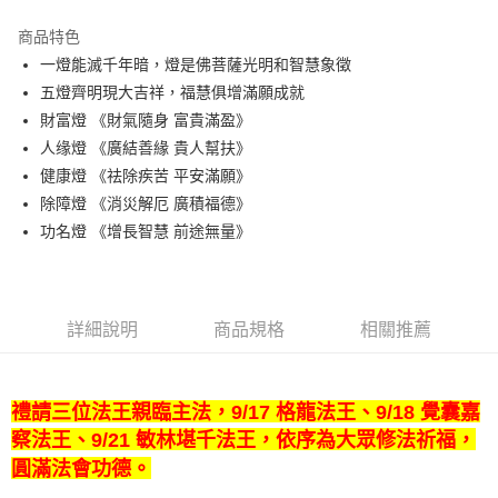
Google Pay
商品特色
大哥付你分期
一燈能滅千年暗，燈是佛菩薩光明和智慧象徵
相關說明
五燈齊明現大吉祥，福慧俱增滿願成就
【大哥付你分期使用說明】
財富燈 《財氣隨身 富貴滿盈》
1.本服務由台灣大哥大提供，台灣大哥大用戶可立即使用無須另外申請。
運送方式
人缘燈 《廣結善緣 貴人幫扶》
2.付款方式選擇「大哥付你分期」，訂單成立後會自動跳轉到大哥付的交易
流程，驗證手機門號後，選擇欲分期的期數、繳款截止日，確認付款後即完
健康燈 《祛除疾苦 平安滿願》
海外無結緣品法會免運 (不寄送出貨明細)
成交易。
除障燈 《消災解厄 廣積福德》
免運費
3.實際核准額度、可分期數及費用金額請依後續交易確認頁面所載為準。
功名燈 《增長智慧 前途無量》
4.訂單成立30分鐘內，如未前往確認交易或遇審核未通過，訂單將自動取
消。如遇「轉專審核」未通過狀況，表示未達大哥付你分期系統評分，恕無
法說明評估內容。
【繳款方式說明】
1.分期款項不併入電信帳單，「大哥付你分期」於每月結算日後寄送繳費提
詳細說明
商品規格
相關推薦
醒簡訊。
2.透過簡訊連結打開帳單後，可選擇「超商條碼／台灣大直營門市／銀行轉
帳／街口支付／iPASS MONEY」等通路繳費。
禮請三位法王親臨主法，9/17 格龍法王、9/18 覺囊嘉
【注意事項】
1.本服務係由「台灣大哥大股份有限公司」（以下簡稱本公司）所提供，讓
察法王、9/21 敏林堪千法王，依序為大眾修法祈福，
用戶於交易時，得透過本服務購買商品或服務，並由商店將買賣／分期付款
圓滿法會功德。
買賣價金債權讓與本公司後，依約使用本公司帳單繳交帳款。
2.基於同意付款使用「大哥付你分期」之契約關係目的，商店將以您的個人