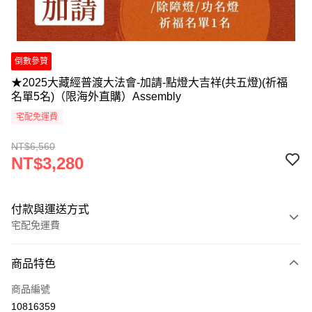
倒數參贊
★2025大藏經普渡大法會-加請-點燈大吉祥(共五燈)(祈福
名單5名)（限海外直購）Assembly
宅配免運費
NT$6,560
NT$3,280
付款與運送方式
宅配免運費
付款方式
商品特色
信用卡一次付款
商品編號
Apple Pay
10816359