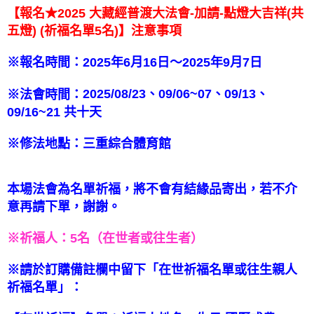
資料（包含姓名、電話或地址）提供予台灣大哥大進項蒐集、處理及利用，
【報名★
2025 大藏經普渡大法會-加請-點燈大吉祥(共
由本公司與您本人進行分期帳單所需資料之確認、核對及更正。
(
祈福名單5
名
)
】注意事項
五燈)
3.完整用戶服務條款，請詳閱以下連結：
https://oppay.tw/userRule
※報名時間：
2025
年
6
月
16
日～
2025
年9
月7
日
※法會時間：
2025/08/23、09/06~07、09/13、
09/16~21 共十天
※修法地點：三重綜合體育館
本場法會為名單祈福，將不會有結緣品寄出，若不介
意再請下單，謝謝。
※祈福人：5
名（在世者或往生者）
※請於訂購備註欄中留下「在世祈福名單或往生親人
祈福名單」：