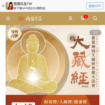
雨揚珍品TW
開啟APP
首下載APP送$200購物金
0
1
/
1