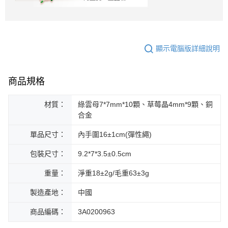
顯示電腦版詳細說明
商品規格
材質：
綠雲母7*7mm*10顆、草莓晶4mm*9顆、銅
合金
單品尺寸：
內手圍16±1cm(彈性繩)
包裝尺寸：
9.2*7*3.5±0.5cm
重量：
淨重18±2g/毛重63±3g
製造產地：
中國
商品編碼：
3A0200963