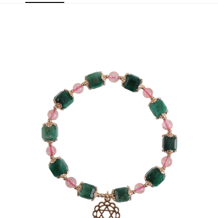
付款後7-11取貨(訂單門檻$4000以下)
【注意事項】
每筆NT$120，滿NT$1,500(含以上)免運費
1.本服務係由「台灣大哥大股份有限公司」（以下簡稱本公司）所提供，讓
用戶於交易時，得透過本服務購買商品或服務，並由商店將買賣／分期付款
買賣價金債權讓與本公司後，依約使用本公司帳單繳交帳款。
宅配
2.基於同意付款使用「大哥付你分期」之契約關係目的，商店將以您的個人
每筆NT$120，滿NT$1,500(含以上)免運費
資料（包含姓名、電話或地址）提供予台灣大哥大進項蒐集、處理及利用，
由本公司與您本人進行分期帳單所需資料之確認、核對及更正。
貨到付款
3.完整用戶服務條款，請詳閱以下連結：
https://oppay.tw/userRule
每筆NT$120，滿NT$1,800(含以上)免運費