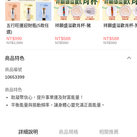
悠遊付
Google Pay
五行旺運迎財瓶(5款任
祥願盛溢歡肖杯-豬
祥願盛溢歡肖杯-
選)
全支付
NT$990
NT$588
NT$588
NT$1,980
NT$980
NT$980
大哥付你分期
相關說明
商品特色
【大哥付你分期使用說明】
ATM付款
1.本服務由台灣大哥大提供，台灣大哥大用戶可立即使用無須另外申請。
商品編號
2.付款方式選擇「大哥付你分期」，訂單成立後會自動跳轉到大哥付的交易
貨到付款
流程，驗證手機門號後，選擇欲分期的期數、繳款截止日，確認付款後即完
10653399
成交易。
3.實際核准額度、可分期數及費用金額請依後續交易確認頁面所載為準。
商品特色
運送方式
4.訂單成立30分鐘內，如未前往確認交易或遇審核未通過，訂單將自動取
助凝聚信心，提升事業運及財富能量！
消。如遇「轉專審核」未通過狀況，表示未達大哥付你分期系統評分，恕無
付款後全家取貨(訂單門檻$4000以下)
法說明評估內容。
平衡能量與振動頻率，讓身體心靈充滿正面能量。
每筆NT$120，滿NT$1,500(含以上)免運費
【繳款方式說明】
1.分期款項不併入電信帳單，「大哥付你分期」於每月結算日後寄送繳費提
付款後萊爾富取貨(訂單門檻$4000以下)
醒簡訊。
2.透過簡訊連結打開帳單後，可選擇「超商條碼／台灣大直營門市／銀行轉
每筆NT$120，滿NT$1,500(含以上)免運費
帳／街口支付／iPASS MONEY」等通路繳費。
詳細說明
商品規格
相關推薦