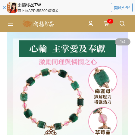
雨揚珍品TW
開啟APP
首下載APP送$200購物金
0
1
/
4