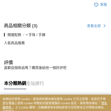
客服
商品相關分類 (3)
查看全部
▎開運配飾
• 手珠 / 手鍊
人氣商品推薦
評價
喜歡這個商品嗎？購買後給他一個好評吧
本分類熱銷
全站排行
本網站中使用 cookie，欲查詢有關本網站使用 cookie 方式之詳情，及若您不希
熱門標籤
望在電腦上使用 cookie 時應如何變更電腦的 cookie 設定，請參閱本網站「
隱私
權條款
」之 Cookie 聲明。您繼續使用本網站即表示您同意本公司得按本網站使