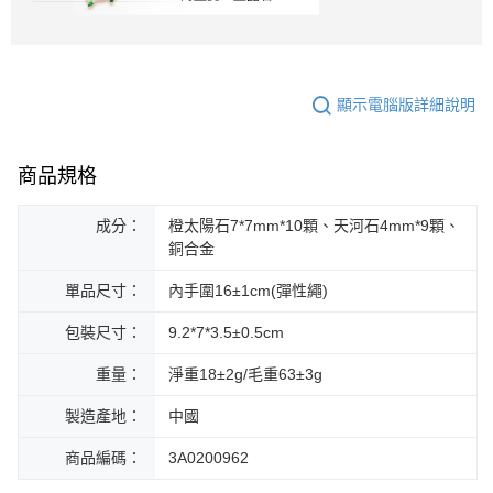
顯示電腦版詳細說明
商品規格
成分：
橙太陽石7*7mm*10顆、天河石4mm*9顆、
銅合金
單品尺寸：
內手圍16±1cm(彈性繩)
包裝尺寸：
9.2*7*3.5±0.5cm
重量：
淨重18±2g/毛重63±3g
製造產地：
中國
商品編碼：
3A0200962