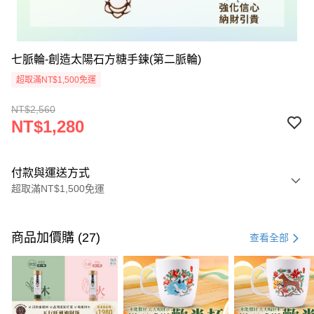
七脈輪-創造太陽石方糖手鍊(第二脈輪)
超取滿NT$1,500免運
NT$2,560
NT$1,280
付款與運送方式
超取滿NT$1,500免運
付款方式
信用卡一次付款
商品加價購 (27)
查看全部
LINE Pay
Apple Pay
街口支付