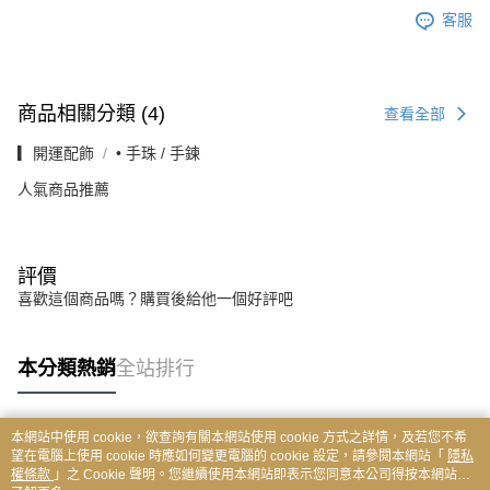
客服
商品相關分類 (4)
查看全部
▎開運配飾
• 手珠 / 手鍊
人氣商品推薦
評價
喜歡這個商品嗎？購買後給他一個好評吧
本分類熱銷
全站排行
本網站中使用 cookie，欲查詢有關本網站使用 cookie 方式之詳情，及若您不希
熱門標籤
望在電腦上使用 cookie 時應如何變更電腦的 cookie 設定，請參閱本網站「
隱私
權條款
」之 Cookie 聲明。您繼續使用本網站即表示您同意本公司得按本網站使