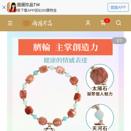
雨揚珍品TW
開啟APP
首下載APP送$200購物金
0
1
/
3