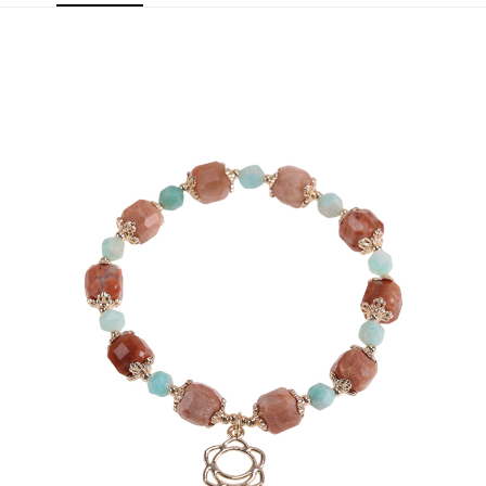
付款後7-11取貨(訂單門檻$4000以下)
【注意事項】
每筆NT$120，滿NT$1,500(含以上)免運費
1.本服務係由「台灣大哥大股份有限公司」（以下簡稱本公司）所提供，讓
用戶於交易時，得透過本服務購買商品或服務，並由商店將買賣／分期付款
買賣價金債權讓與本公司後，依約使用本公司帳單繳交帳款。
宅配
2.基於同意付款使用「大哥付你分期」之契約關係目的，商店將以您的個人
每筆NT$120，滿NT$1,500(含以上)免運費
資料（包含姓名、電話或地址）提供予台灣大哥大進項蒐集、處理及利用，
由本公司與您本人進行分期帳單所需資料之確認、核對及更正。
貨到付款
3.完整用戶服務條款，請詳閱以下連結：
https://oppay.tw/userRule
每筆NT$120，滿NT$1,800(含以上)免運費