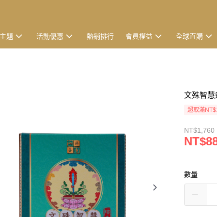
主題
活動優惠
熱銷排行
會員權益
全球直購
文殊智慧劍
超取滿NT$
NT$1,760
NT$8
數量