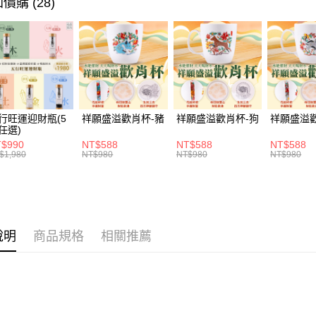
價購 (28)
ATM付款
1.本服務
2.付款方
貨到付款
流程，驗
完成交易
3.實際核
4.訂單成
運送方式
消。如遇
無法說明
付款後全家
【繳款方
行旺運迎財瓶(5
祥願盛溢歡肖杯-豬
祥願盛溢歡肖杯-狗
祥願盛溢
每筆NT$1
1.分期款
任選)
醒簡訊。
$990
NT$588
NT$588
NT$588
2.透過簡
付款後萊爾
$1,980
NT$980
NT$980
NT$980
帳／街口支
每筆NT$1
【注意事
付款後7-1
1.本服務
用戶於交
每筆NT$1
款買賣價
說明
商品規格
相關推薦
2.基於同
宅配
資料（包
每筆NT$1
用，由本
3.完整用
貨到付款
每筆NT$1