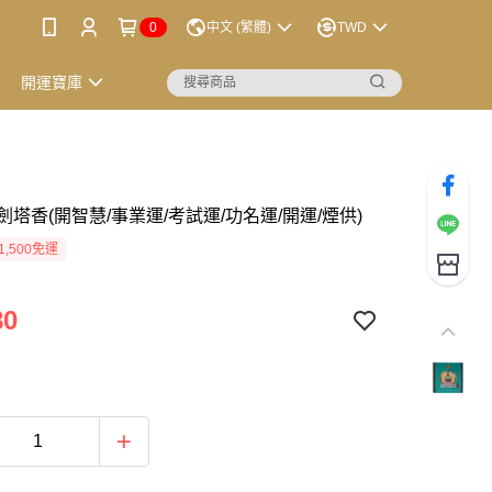
0
中文 (繁體)
TWD
開運寶庫
塔香(開智慧/事業運/考試運/功名運/開運/煙供)
1,500免運
80