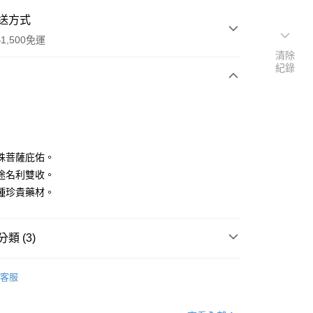
送方式
1,500免運
清除
紀錄
次付款
殊菩薩庇佑。
途名利雙收。
種珍貴藥材。
y
類 (3)
品
• 煙供香品-藏香
客服
分期
選好運
📈 旺事業
你分期使用說明】