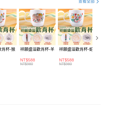
查看全部
由台灣大哥大提供，台灣大哥大用戶可立即使用無須另外申請。
式選擇「大哥付你分期」，訂單成立後會自動跳轉到大哥付的交易
證手機門號後，選擇欲分期的期數、繳款截止日，確認付款後即
。
准額度、可分期數及費用金額請依後續交易確認頁面所載為準。
立30分鐘內，如未前往確認交易或遇審核未通過，訂單將自動取
「轉專審核」未通過狀況，表示未達大哥付你分期系統評分，恕
評估內容。
取貨(訂單門檻$4000以下)
式說明】
歡肖杯-猴
祥願盛溢歡肖杯-羊
祥願盛溢歡肖杯-蛇
祥願盛溢歡肖杯-
20，滿NT$1,500(含以上)免運費
項不併入電信帳單，「大哥付你分期」於每月結算日後寄送繳費提
NT$588
NT$588
NT$588
訊連結打開帳單後，可選擇「超商條碼／台灣大直營門市／銀行轉
富取貨(訂單門檻$4000以下)
NT$980
NT$980
NT$980
付／iPASS MONEY」等通路繳費。
20，滿NT$1,500(含以上)免運費
項】
1取貨(訂單門檻$4000以下)
係由「台灣大哥大股份有限公司」（以下簡稱本公司）所提供，讓
易時，得透過本服務購買商品或服務，並由商店將買賣／分期付
20，滿NT$1,500(含以上)免運費
金債權讓與本公司後，依約使用本公司帳單繳交帳款。
意付款使用「大哥付你分期」之契約關係目的，商店將以您的個人
含姓名、電話或地址）提供予台灣大哥大進項蒐集、處理及利
20，滿NT$1,500(含以上)免運費
公司與您本人進行分期帳單所需資料之確認、核對及更正。
戶服務條款，請詳閱以下連結：
https://oppay.tw/userRule
20，滿NT$1,800(含以上)免運費