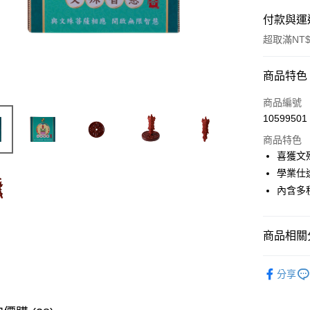
付款與運
超取滿NT$
付款方式
商品特色
信用卡一
商品編號
10599501
LINE Pay
商品特色
Apple Pay
喜獲文
學業仕
街口支付
內含多
悠遊付
Google Pa
商品相關分
全支付
▎煙供香
分享
大哥付你
🎯依需求
相關說明
全站商品
【大哥付