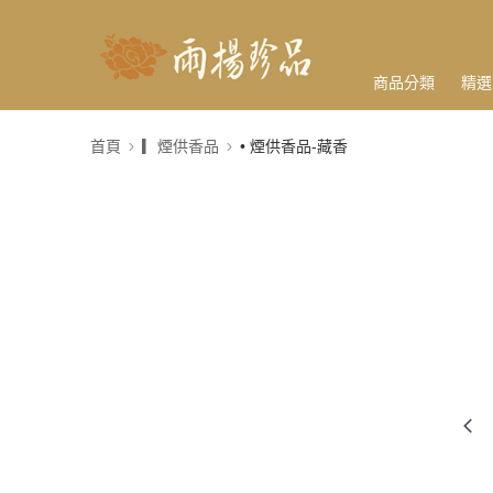
商品分類
精選
首頁
▎煙供香品
• 煙供香品-藏香